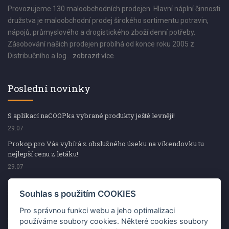
Provozujeme 130 maloobchodních prodejen. Hlavní náplní činnosti
družstva je maloobchodní prodej širokého sortimentu potravin,
nápojů, průmyslového a drogistického zboží denní potřeby.
Zásobování našich prodejen probíhá od konce roku 2005 z
Distribučního a log...
zobrazit více
Poslední novinky
S aplikací naCOOPka vybrané produkty ještě levněji!
29.07
Prokop pro Vás vybírá z obslužného úseku na víkendovku tu
nejlepší cenu z letáku!
29.07
Prokop pro Vás vybírá z obslužného úseku na víkendovku tu
nejlepší cenu z letáku!
Souhlas s použitím COOKIES
29.07
Pro správnou funkci webu a jeho optimalizaci
Kup špekáčky od Váhaly a vyhraj s naCOOPkou sekerku Fiskars
používáme soubory cookies. Některé cookies soubory