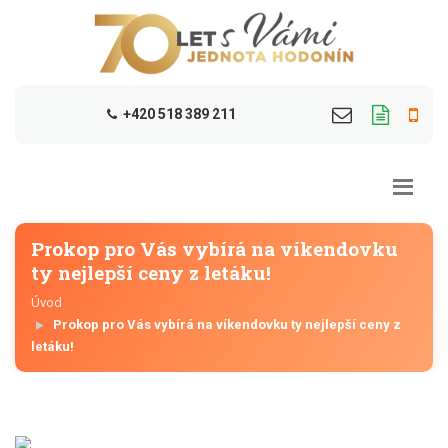
+420 518 389 211
Prokop pro Vás vybírá na víkendovku
ty nejlepší ceny z letáku!
Úvod
Prokop pro Vás vybírá na víkendovku ty nejlepší ceny z
letáku!