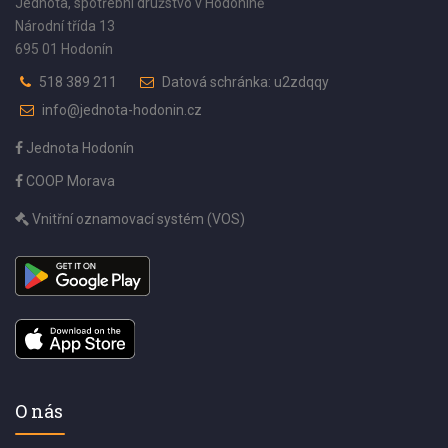
Jednota, spotřební družstvo v Hodoníně
Národní třída 13
695 01 Hodonín
518 389 211
Datová schránka: u2zdqqy
info@jednota-hodonin.cz
Jednota Hodonín
COOP Morava
Vnitřní oznamovací systém (VOS)
O nás