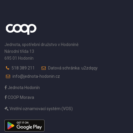
Jednota, spotřební družstvo v Hodoníně
Národní třída 13
695 01 Hodonín
518 389 211
Datová schránka: u2zdqqy
info@jednota-hodonin.cz
Jednota Hodonín
COOP Morava
Vnitřní oznamovací systém (VOS)