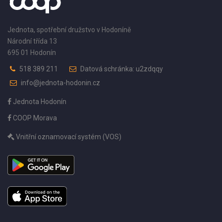
Jednota, spotřební družstvo v Hodoníně
Národní třída 13
695 01 Hodonín
518 389 211
Datová schránka: u2zdqqy
info@jednota-hodonin.cz
Jednota Hodonín
COOP Morava
Vnitřní oznamovací systém (VOS)