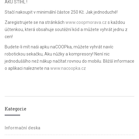
AKU STIHL !
Stačí nakoupit v minimální částce 250 Kč. Jak jednoduché!
Zaregistrujete se na stránkách
www.coopmorava.cz
s každou
účtenkou, která obsahuje soutěžní kód a můžete vyhrát jednu z
cen!
Budete-li mít naši apku naCOOPka, můžete vyhrát navíc
robotickou sekačku, Aku nůžky a kompresory! Není nic
jednoduššího než nákup načítat rovnou do mobilu. Bližší informace
o aplikaci naleznete na
www.nacoopka.cz
Kategorie
Informační deska