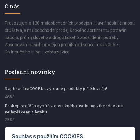
O nás
Provozujeme 130 maloobchodních prodejen. Hlavní náplní činnosti
družstva je maloobchodní prodej širokého sortimentu potravin,
nápojů, průmyslového a drogistického zboží denní potřeby.
Zásobování našich prodejen probíhá od konce roku 2005 z
Distribučního a log...
zobrazit více
Poslední novinky
S aplikací naCOOPka vybrané produkty ještě levněji!
29.07
Prokop pro Vás vybírá z obslužného úseku na víkendovku tu
nejlepší cenu z letáku!
29.07
Prokop pro Vás vybírá z obslužného úseku na víkendovku tu
nejlepší cenu z letáku!
Souhlas s použitím COOKIES