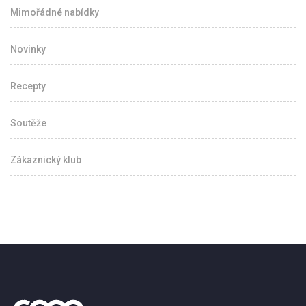
Mimořádné nabídky
Novinky
Recepty
Soutěže
Zákaznický klub