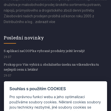
družstva je maloobchodní prodej širokého sortimentu potravin,
nápojů, průmyslového a drogistického zboží denní potřeby.
Zásobování našich prodejen probíhá od konce roku 2005 z
Distribučního a log...
zobrazit více
Poslední novinky
S aplikací naCOOPka vybrané produkty ještě levněji!
29.07
Prokop pro Vás vybírá z obslužného úseku na víkendovku tu
nejlepší cenu z letáku!
29.07
Prokop pro Vás vybírá z obslužného úseku na víkendovku tu
nejlepší cenu z letáku!
Souhlas s použitím COOKIES
29.07
Pro správnou funkci webu a jeho optimalizaci
Kup špekáčky od Váhaly a vyhraj s naCOOPkou sekerku Fiskars
používáme soubory cookies. Některé cookies soubory
jsou technicky nezbytné, jiné soubory cookies se
29.07