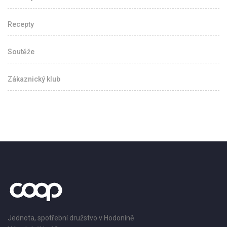
Recepty
Soutěže
Zákaznický klub
Jednota, spotřební družstvo v Hodoníně