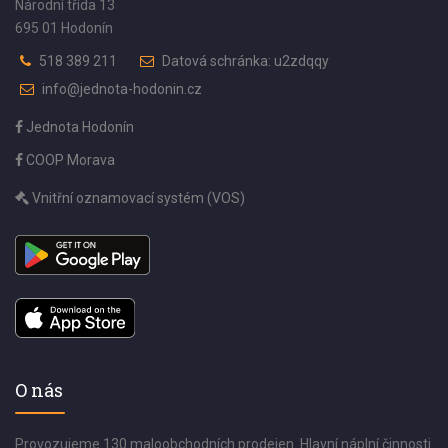
Národní třída 13
695 01 Hodonín
518 389 211
Datová schránka: u2zdqqy
info@jednota-hodonin.cz
Jednota Hodonín
COOP Morava
Vnitřní oznamovací systém (VOS)
O nás
Provozujeme 130 maloobchodních prodejen. Hlavní náplní činnosti