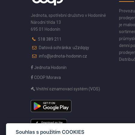
Provozu
Jednota, spotřební družstvo v Hodoníně
prodejen
Národní třída 13
je maloo
695 01 Hodonín
sortimen
průmyslo
518 389 211
denní po
Datová schránka: u2zdqqy
prodejen
info@jednota-hodonin.cz
Distribuč
Jednota Hodonín
COOP Morava
Vnitřní oznamovací systém (VOS)
Souhlas s použitím COOKIES