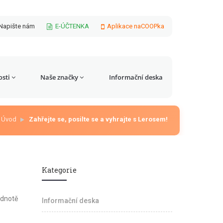
Napište nám
E-ÚČTENKA
Aplikace naCOOPka
sti
Naše značky
Informační deska
Úvod
Zahřejte se, posilte se a vyhrajte s Lerosem!
Kategorie
odnotě
Informační deska