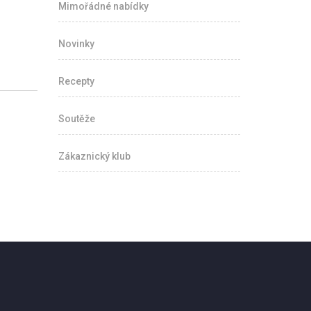
Mimořádné nabídky
Novinky
Recepty
Soutěže
Zákaznický klub