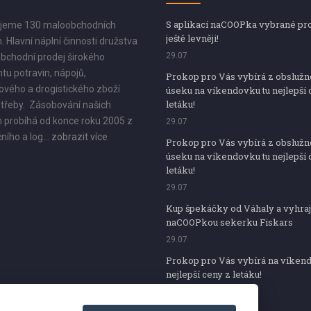
S aplikací naCOOPka vybrané pr
jeme 130 maloobchodních
ještě levněji!
. Hlavní náplní činnosti družstva
29.07
bchodní prodej širokého
tu potravin, nápojů,
Prokop pro Vás vybírá z obsluž
vého a drogistického zboží
úseku na víkendovku tu nejlepší 
letáku!
třeby. Zásobování našich
 probíhá od konce roku 2005 z
29.07
ního a log...
zobrazit více
Prokop pro Vás vybírá z obsluž
úseku na víkendovku tu nejlepší 
letáku!
29.07
Kup špekáčky od Váhaly a vyhraj
naCOOPkou sekerku Fiskars
29.07
Prokop pro Vás vybírá na víken
nejlepší ceny z letáku!
29.07