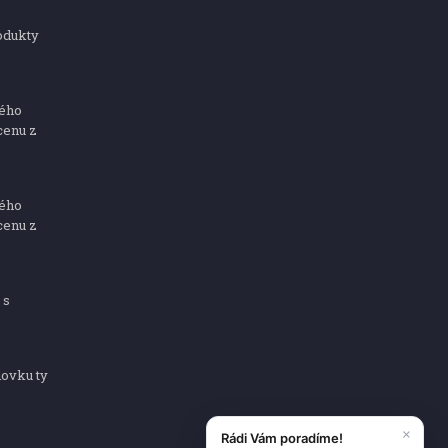
odukty
ného
cenu z
ného
cenu z
 s
dovku ty