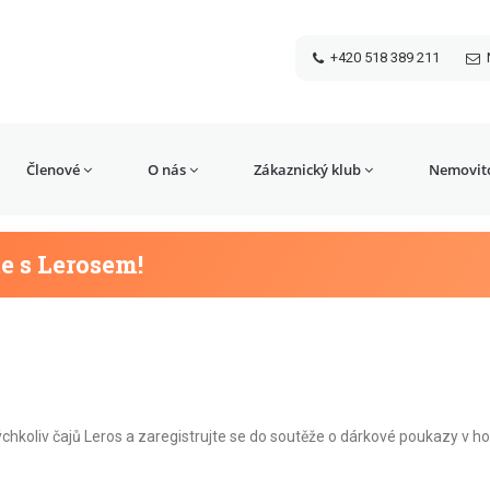
+420 518 389 211
Členové
O nás
Zákaznický klub
Nemovito
te s Lerosem!
chkoliv čajů Leros a zaregistrujte se do soutěže o dárkové poukazy v h