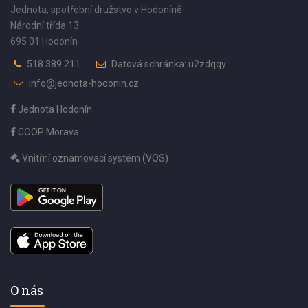
Jednota, spotřební družstvo v Hodoníně
Národní třída 13
695 01 Hodonín
518 389 211
Datová schránka: u2zdqqy
info@jednota-hodonin.cz
Jednota Hodonín
COOP Morava
Vnitřní oznamovací systém (VOS)
O nás