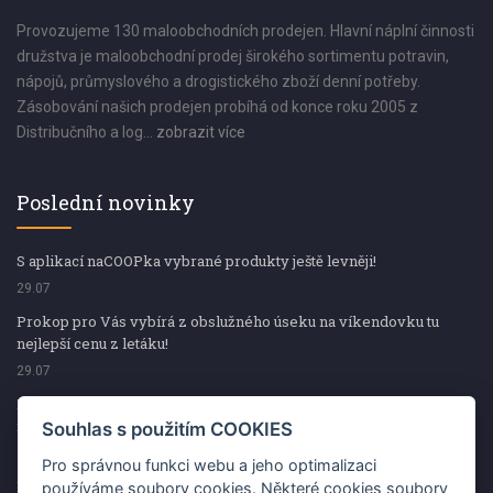
Provozujeme 130 maloobchodních prodejen. Hlavní náplní činnosti
družstva je maloobchodní prodej širokého sortimentu potravin,
nápojů, průmyslového a drogistického zboží denní potřeby.
Zásobování našich prodejen probíhá od konce roku 2005 z
Distribučního a log...
zobrazit více
Poslední novinky
S aplikací naCOOPka vybrané produkty ještě levněji!
29.07
Prokop pro Vás vybírá z obslužného úseku na víkendovku tu
nejlepší cenu z letáku!
29.07
Prokop pro Vás vybírá z obslužného úseku na víkendovku tu
nejlepší cenu z letáku!
Souhlas s použitím COOKIES
29.07
Pro správnou funkci webu a jeho optimalizaci
Kup špekáčky od Váhaly a vyhraj s naCOOPkou sekerku Fiskars
používáme soubory cookies. Některé cookies soubory