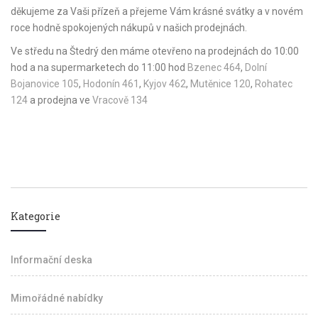
děkujeme za Vaši přízeň a přejeme Vám krásné svátky a v novém
roce hodně spokojených nákupů v našich prodejnách.
Ve středu na Štedrý den máme otevřeno na prodejnách do 10:00
hod a na supermarketech do 11:00 hod
Bzenec 464
,
Dolní
Bojanovice 105
,
Hodonín 461
,
Kyjov 462
,
Mutěnice 120
,
Rohatec
124
a prodejna ve
Vracově 134
Kategorie
Informační deska
Mimořádné nabídky