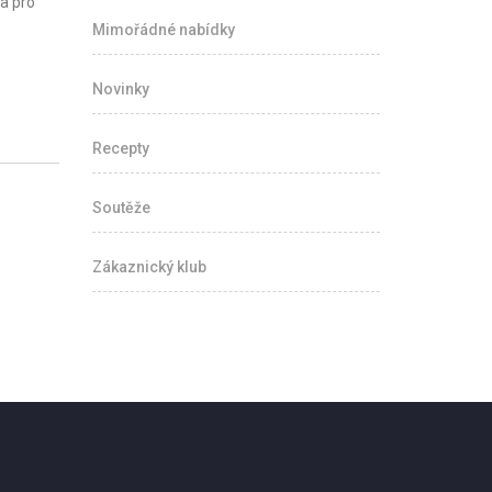
a pro
Mimořádné nabídky
Novinky
Recepty
Soutěže
Zákaznický klub