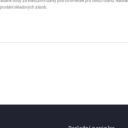
řádané body za exkluzívní dárky pod stromeček pro celou rodinu. Nabídk
 vyprodání skladových zásob.