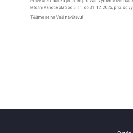
Právě běží nabídka jen a jen pro Vás. Vyměňte své nast
letošní Vánoce platí od 5. 11. do 31. 12. 2025, příp. do
Těšíme se na Vaši návštěvu!