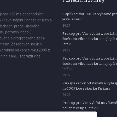
Poslední novinky
S aplikací naCOOPka vybrané pr
jeme 130 maloobchodních
ještě levněji!
. Hlavní náplní činnosti družstva
29.07
bchodní prodej širokého
tu potravin, nápojů,
Prokop pro Vás vybírá z obsluž
vého a drogistického zboží
úseku na víkendovku tu nejlepší 
letáku!
třeby. Zásobování našich
 probíhá od konce roku 2005 z
29.07
ního a log...
zobrazit více
Prokop pro Vás vybírá z obsluž
úseku na víkendovku tu nejlepší 
letáku!
29.07
Kup špekáčky od Váhaly a vyhraj
naCOOPkou sekerku Fiskars
29.07
Prokop pro Vás vybírá na víken
nejlepší ceny z letáku!
29.07