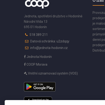
O nás
Provozu
Jednota, spotřební družstvo v Hodoníně
prodejen
Národní třída 13
je maloo
695 01 Hodonín
sortimen
průmyslo
518 389 211
denní po
Datová schránka: u2zdqqy
prodejen
info@jednota-hodonin.cz
Distribuč
Jednota Hodonín
COOP Morava
Vnitřní oznamovací systém (VOS)