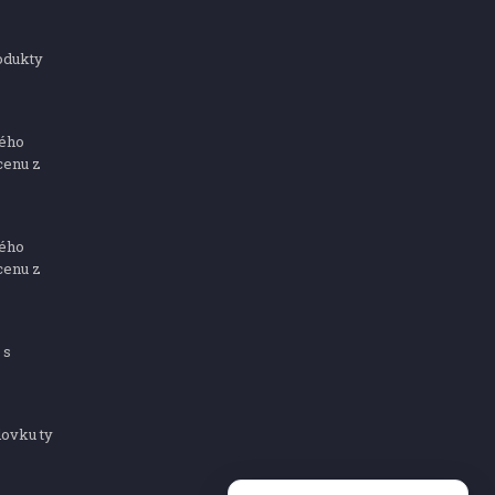
odukty
ného
cenu z
ného
cenu z
 s
dovku ty