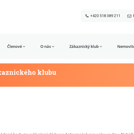
+420 518 389 211
Členové
O nás
Zákaznický klub
Nemovito
kaznického klubu