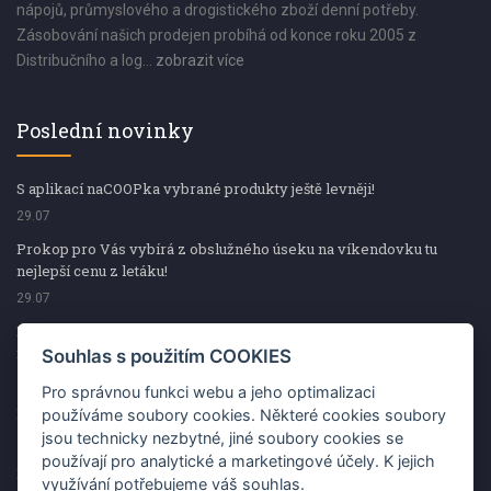
nápojů, průmyslového a drogistického zboží denní potřeby.
Zásobování našich prodejen probíhá od konce roku 2005 z
Distribučního a log...
zobrazit více
Poslední novinky
S aplikací naCOOPka vybrané produkty ještě levněji!
29.07
Prokop pro Vás vybírá z obslužného úseku na víkendovku tu
nejlepší cenu z letáku!
29.07
Prokop pro Vás vybírá z obslužného úseku na víkendovku tu
nejlepší cenu z letáku!
Souhlas s použitím COOKIES
29.07
Pro správnou funkci webu a jeho optimalizaci
Kup špekáčky od Váhaly a vyhraj s naCOOPkou sekerku Fiskars
používáme soubory cookies. Některé cookies soubory
jsou technicky nezbytné, jiné soubory cookies se
29.07
používají pro analytické a marketingové účely. K jejich
Prokop pro Vás vybírá na víkendovku ty nejlepší ceny z letáku!
využívání potřebujeme váš souhlas.