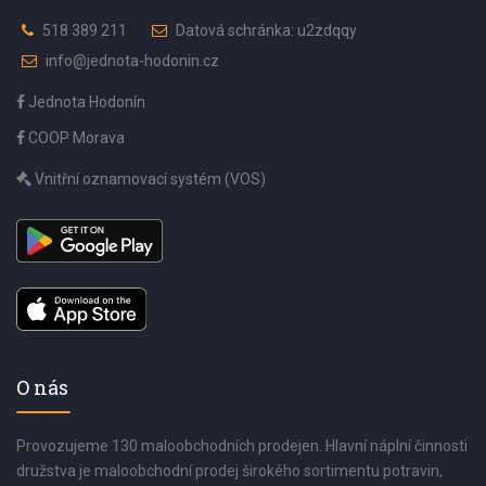
518 389 211
Datová schránka: u2zdqqy
info@jednota-hodonin.cz
Jednota Hodonín
COOP Morava
Vnitřní oznamovací systém (VOS)
O nás
Provozujeme 130 maloobchodních prodejen. Hlavní náplní činnosti
družstva je maloobchodní prodej širokého sortimentu potravin,