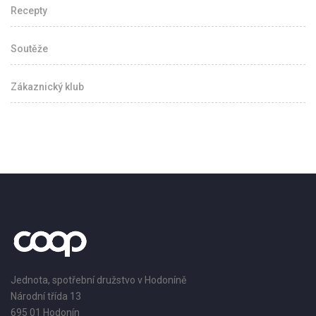
Recepty
Soutěže
Zákaznický klub
Jednota, spotřební družstvo v Hodoníně
Národní třída 13
695 01 Hodonín