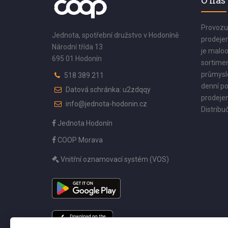
O nás
Provozu
Jednota, spotřební družstvo v Hodoníně
prodejen
Národní třída 13
je maloo
695 01 Hodonín
sortimen
průmyslo
518 389 211
denní po
Datová schránka: u2zdqqy
prodejen
info@jednota-hodonin.cz
Distribuč
Jednota Hodonín
COOP Morava
Vnitřní oznamovací systém (VOS)