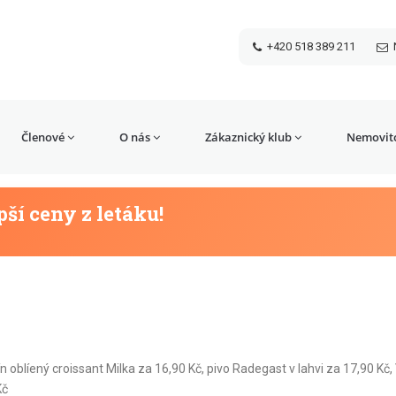
+420 518 389 211
Členové
O nás
Zákaznický klub
Nemovito
pší ceny z letáku!
 oblíený croissant Milka za 16,90 Kč, pivo Radegast v lahvi za 17,90 Kč,
Kč