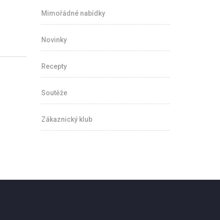
Mimořádné nabídky
Novinky
Recepty
Soutěže
Zákaznický klub