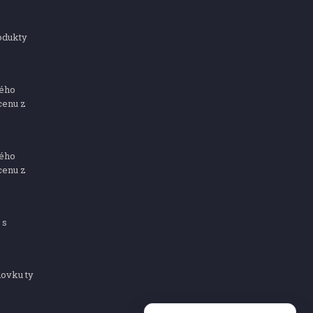
odukty
ného
cenu z
ného
cenu z
 s
dovku ty