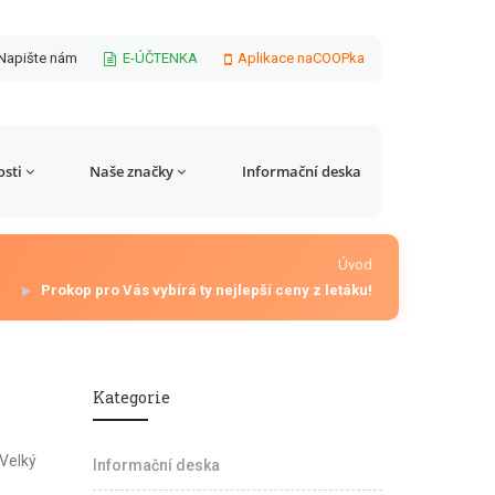
Napište nám
E-ÚČTENKA
Aplikace naCOOPka
sti
Naše značky
Informační deska
Úvod
Prokop pro Vás vybírá ty nejlepší ceny z letáku!
Kategorie
 Velký
Informační deska