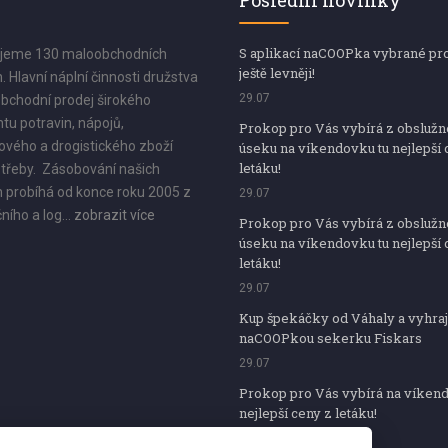
Poslední novinky
S aplikací naCOOPka vybrané pr
jeme 130 maloobchodních
ještě levněji!
. Hlavní náplní činnosti družstva
29.07
bchodní prodej širokého
tu potravin, nápojů,
Prokop pro Vás vybírá z obsluž
vého a drogistického zboží
úseku na víkendovku tu nejlepší 
letáku!
třeby. Zásobování našich
 probíhá od konce roku 2005 z
29.07
ního a log...
zobrazit více
Prokop pro Vás vybírá z obsluž
úseku na víkendovku tu nejlepší 
letáku!
29.07
Kup špekáčky od Váhaly a vyhraj
naCOOPkou sekerku Fiskars
29.07
Prokop pro Vás vybírá na víken
nejlepší ceny z letáku!
29.07