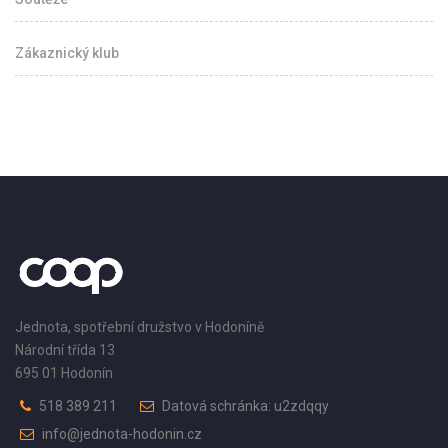
Zákaznický klub
Jednota, spotřební družstvo v Hodoníně
Národní třída 13
695 01 Hodonín
518 389 211
Datová schránka: u2zdqqy
info@jednota-hodonin.cz