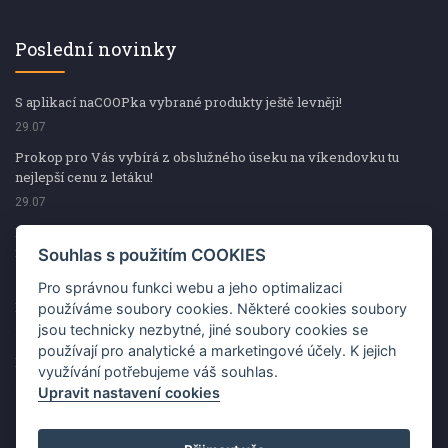
Poslední novinky
S aplikací naCOOPka vybrané produkty ještě levněji!
29.07
Prokop pro Vás vybírá z obslužného úseku na víkendovku tu
nejlepší cenu z letáku!
29.07
Prokop pro Vás vybírá z obslužného úseku na víkendovku tu
nejlepší cenu z letáku!
Souhlas s použitím COOKIES
29.07
Pro správnou funkci webu a jeho optimalizaci
Kup špekáčky od Váhaly a vyhraj s naCOOPkou sekerku Fiskars
používáme soubory cookies. Některé cookies soubory
jsou technicky nezbytné, jiné soubory cookies se
29.07
používají pro analytické a marketingové účely. K jejich
Prokop pro Vás vybírá na víkendovku ty nejlepší ceny z letáku!
využívání potřebujeme váš souhlas.
29.07
Upravit nastavení cookies