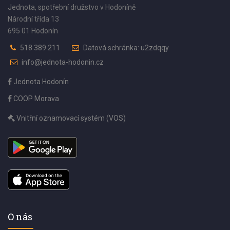
Jednota, spotřební družstvo v Hodoníně
Národní třída 13
695 01 Hodonín
518 389 211
Datová schránka: u2zdqqy
info@jednota-hodonin.cz
Jednota Hodonín
COOP Morava
Vnitřní oznamovací systém (VOS)
O nás