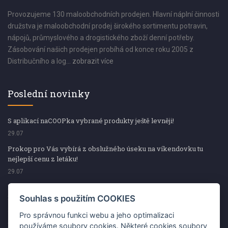
Provozujeme 130 maloobchodních prodejen. Hlavní náplní činnosti
družstva je maloobchodní prodej širokého sortimentu potravin,
nápojů, průmyslového a drogistického zboží denní potřeby.
Zásobování našich prodejen probíhá od konce roku 2005 z
Distribučního a log...
zobrazit více
Poslední novinky
S aplikací naCOOPka vybrané produkty ještě levněji!
29.07
Prokop pro Vás vybírá z obslužného úseku na víkendovku tu
nejlepší cenu z letáku!
29.07
Prokop pro Vás vybírá z obslužného úseku na víkendovku tu
nejlepší cenu z letáku!
Souhlas s použitím COOKIES
29.07
Pro správnou funkci webu a jeho optimalizaci
Kup špekáčky od Váhaly a vyhraj s naCOOPkou sekerku Fiskars
používáme soubory cookies. Některé cookies soubory