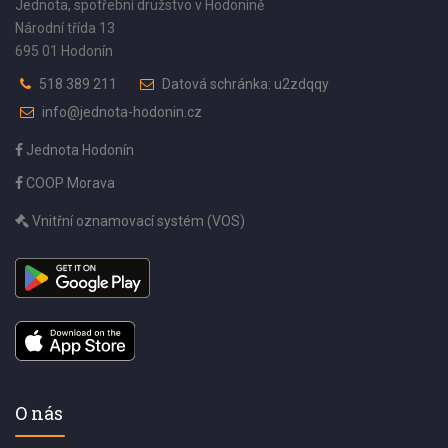
Jednota, spotřební družstvo v Hodoníně
Národní třída 13
695 01 Hodonín
518 389 211
Datová schránka: u2zdqqy
info@jednota-hodonin.cz
Jednota Hodonín
COOP Morava
Vnitřní oznamovací systém (VOS)
O nás