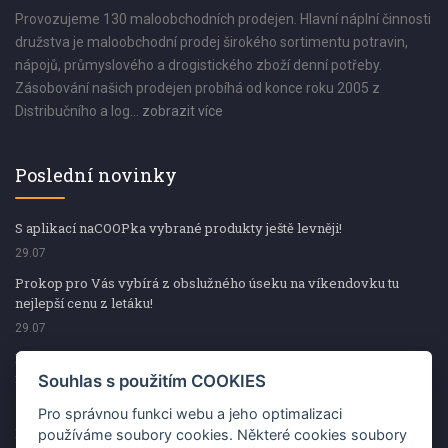
Provozujeme 130 maloobchodních prodejen. Hlavní náplní činnosti
družstva je maloobchodní prodej širokého sortimentu potravin,
nápojů, průmyslového a drogistického zboží denní potřeby.
Zásobování našich prodejen probíhá od konce roku 2005 z
Distribučního a log...
zobrazit více
Poslední novinky
S aplikací naCOOPka vybrané produkty ještě levněji!
29.07
Prokop pro Vás vybírá z obslužného úseku na víkendovku tu
nejlepší cenu z letáku!
29.07
Prokop pro Vás vybírá z obslužného úseku na víkendovku tu
nejlepší cenu z letáku!
Souhlas s použitím COOKIES
29.07
Pro správnou funkci webu a jeho optimalizaci
Kup špekáčky od Váhaly a vyhraj s naCOOPkou sekerku Fiskars
používáme soubory cookies. Některé cookies soubory