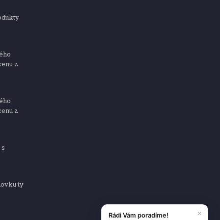
odukty
ného
cenu z
ného
cenu z
 s
dovku ty