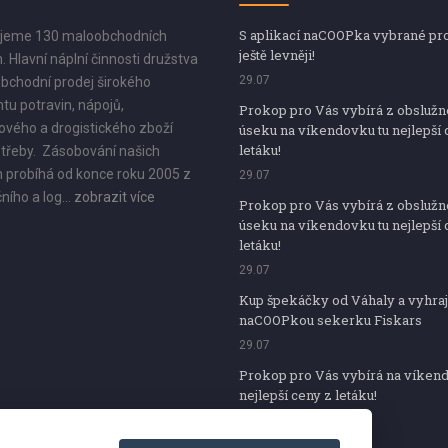
S aplikací naCOOPka vybrané pr
jeme 130 maloobchodních
ještě levněji!
. Hlavní náplní činnosti družstva
29.07
bchodní prodej širokého
tu potravin, nápojů,
Prokop pro Vás vybírá z obsluž
vého a drogistického zboží
úseku na víkendovku tu nejlepší 
letáku!
třeby. Zásobování našich
 probíhá od konce roku 2005 z
29.07
ního a log...
zobrazit více
Prokop pro Vás vybírá z obsluž
úseku na víkendovku tu nejlepší 
letáku!
29.07
Kup špekáčky od Váhaly a vyhraj
naCOOPkou sekerku Fiskars
29.07
Prokop pro Vás vybírá na víken
nejlepší ceny z letáku!
29.07