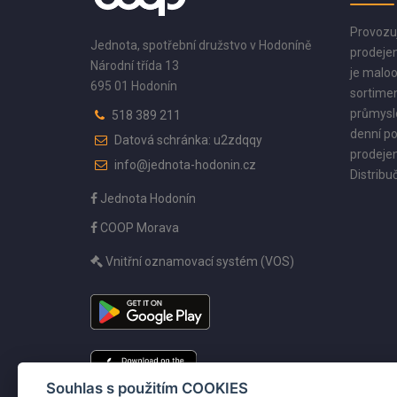
Provozu
Jednota, spotřební družstvo v Hodoníně
prodejen
Národní třída 13
je maloo
695 01 Hodonín
sortimen
průmyslo
518 389 211
denní po
Datová schránka: u2zdqqy
prodejen
info@jednota-hodonin.cz
Distribuč
Jednota Hodonín
COOP Morava
Vnitřní oznamovací systém (VOS)
Souhlas s použitím COOKIES