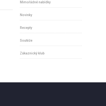
Mimořádné nabídky
Novinky
Recepty
Soutěže
Zákaznický klub