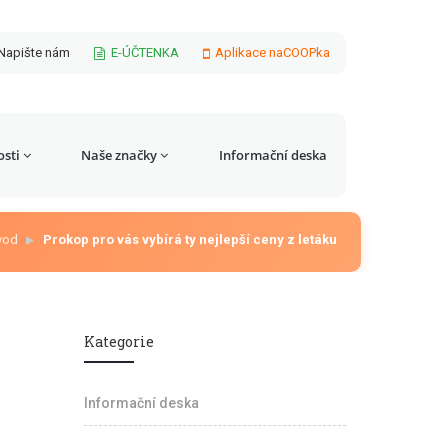
Napište nám
E-ÚČTENKA
Aplikace naCOOPka
sti
Naše značky
Informační deska
vod
Prokop pro vás vybírá ty nejlepší ceny z letáku
Kategorie
Informační deska