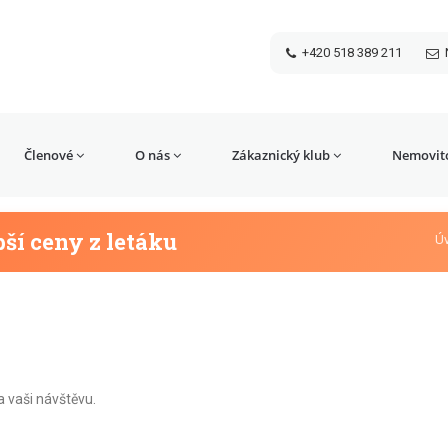
+420 518 389 211
Členové
O nás
Zákaznický klub
Nemovito
pší ceny z letáku
Ú
 vaši návštěvu.