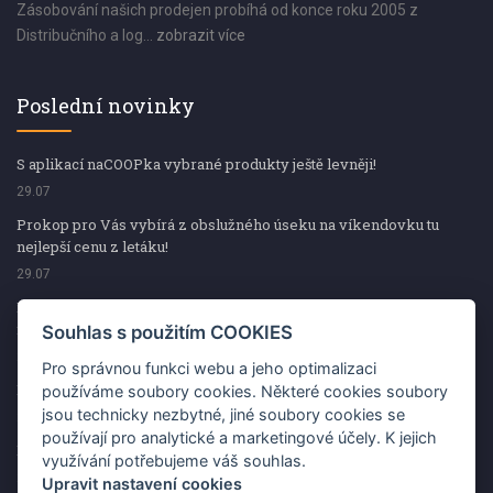
Zásobování našich prodejen probíhá od konce roku 2005 z
Distribučního a log...
zobrazit více
Poslední novinky
S aplikací naCOOPka vybrané produkty ještě levněji!
29.07
Prokop pro Vás vybírá z obslužného úseku na víkendovku tu
nejlepší cenu z letáku!
29.07
Prokop pro Vás vybírá z obslužného úseku na víkendovku tu
nejlepší cenu z letáku!
Souhlas s použitím COOKIES
29.07
Pro správnou funkci webu a jeho optimalizaci
Kup špekáčky od Váhaly a vyhraj s naCOOPkou sekerku Fiskars
používáme soubory cookies. Některé cookies soubory
jsou technicky nezbytné, jiné soubory cookies se
29.07
používají pro analytické a marketingové účely. K jejich
Prokop pro Vás vybírá na víkendovku ty nejlepší ceny z letáku!
využívání potřebujeme váš souhlas.
29.07
Upravit nastavení cookies