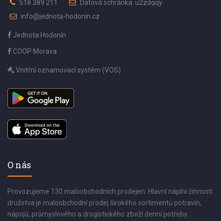
518 389 211
Datová schránka: u2zdqqy
info@jednota-hodonin.cz
Jednota Hodonín
COOP Morava
Vnitřní oznamovací systém (VOS)
O nás
Provozujeme 130 maloobchodních prodejen. Hlavní náplní činnosti
družstva je maloobchodní prodej širokého sortimentu potravin,
nápojů, průmyslového a drogistického zboží denní potřeby.