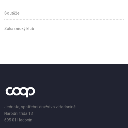
Soutěže
Zákaznický klub
Jednota, spotřební družstvo v Hodoníně
Národní třída 13
695 01 Hodonín