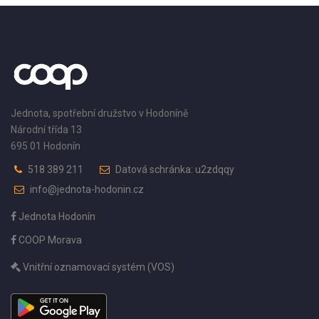
Jednota, spotřební družstvo v Hodoníně
Národní třída 13
695 01 Hodonín
518 389 211
Datová schránka: u2zdqqy
info@jednota-hodonin.cz
Jednota Hodonín
COOP Morava
Vnitřní oznamovací systém (VOS)