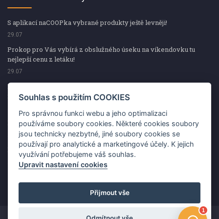
S aplikací naCOOPka vybrané produkty ještě levněji!
29.07
Prokop pro Vás vybírá z obslužného úseku na víkendovku tu
nejlepší cenu z letáku!
29.07
Prokop pro Vás vybírá z obslužného úseku na víkendovku tu
nejlepší cenu z letáku!
Souhlas s použitím COOKIES
29.07
Pro správnou funkci webu a jeho optimalizaci
Kup špekáčky od Váhaly a vyhraj s naCOOPkou sekerku Fiskars
používáme soubory cookies. Některé cookies soubory
jsou technicky nezbytné, jiné soubory cookies se
29.07
používají pro analytické a marketingové účely. K jejich
Prokop pro Vás vybírá na víkendovku ty nejlepší ceny z letáku!
využívání potřebujeme váš souhlas.
29.07
Upravit nastavení cookies
Přijmout vše
Odmítnout vše