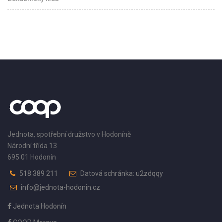
Jednota, spotřební družstvo v Hodoníně
Národní třída 13
695 01 Hodonín
518 389 211
Datová schránka: u2zdqqy
info@jednota-hodonin.cz
Jednota Hodonín