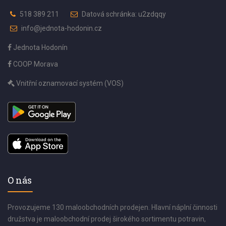
518 389 211
Datová schránka: u2zdqqy
info@jednota-hodonin.cz
Jednota Hodonín
COOP Morava
Vnitřní oznamovací systém (VOS)
O nás
Provozujeme 130 maloobchodních prodejen. Hlavní náplní činnosti
družstva je maloobchodní prodej širokého sortimentu potravin,