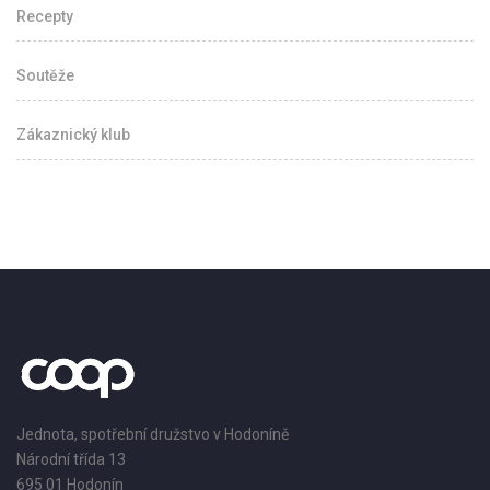
Recepty
Soutěže
Zákaznický klub
Jednota, spotřební družstvo v Hodoníně
Národní třída 13
695 01 Hodonín