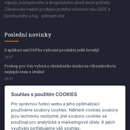
nápojů, průmyslového a drogistického zboží denní potřeby.
Zásobování našich prodejen probíhá od konce roku 2005 z
Distribučního a log...
zobrazit více
Poslední novinky
S aplikací naCOOPka vybrané produkty ještě levněji!
29.07
Prokop pro Vás vybírá z obslužného úseku na víkendovku tu
nejlepší cenu z letáku!
29.07
Prokop pro Vás vybírá z obslužného úseku na víkendovku tu
nejlepší cenu z letáku!
Souhlas s použitím COOKIES
29.07
Pro správnou funkci webu a jeho optimalizaci
Kup špekáčky od Váhaly a vyhraj s naCOOPkou sekerku Fiskars
používáme soubory cookies. Některé cookies soubory
jsou technicky nezbytné, jiné soubory cookies se
29.07
používají pro analytické a marketingové účely. K jejich
Prokop pro Vás vybírá na víkendovku ty nejlepší ceny z letáku!
využívání potřebujeme váš souhlas.