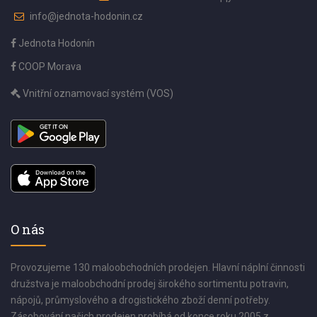
info@jednota-hodonin.cz
Jednota Hodonín
COOP Morava
Vnitřní oznamovací systém (VOS)
O nás
Provozujeme 130 maloobchodních prodejen. Hlavní náplní činnosti
družstva je maloobchodní prodej širokého sortimentu potravin,
nápojů, průmyslového a drogistického zboží denní potřeby.
Zásobování našich prodejen probíhá od konce roku 2005 z