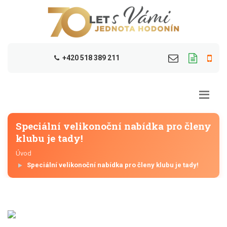
+420 518 389 211
Speciální velikonoční nabídka pro členy
klubu je tady!
Úvod
Speciální velikonoční nabídka pro členy klubu je tady!