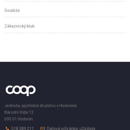
Soutěže
Zákaznický klub
Jednota, spotřební družstvo v Hodoníně
Národní třída 13
695 01 Hodonín
518 389 211
Datová schránka: u2zdqqy