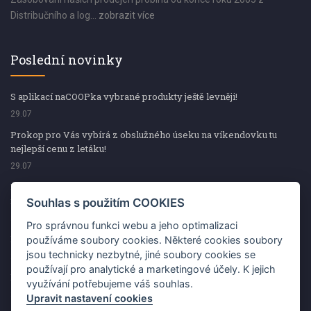
Distribučního a log...
zobrazit více
Poslední novinky
S aplikací naCOOPka vybrané produkty ještě levněji!
29.07
Prokop pro Vás vybírá z obslužného úseku na víkendovku tu
nejlepší cenu z letáku!
29.07
Prokop pro Vás vybírá z obslužného úseku na víkendovku tu
nejlepší cenu z letáku!
Souhlas s použitím COOKIES
29.07
Pro správnou funkci webu a jeho optimalizaci
Kup špekáčky od Váhaly a vyhraj s naCOOPkou sekerku Fiskars
používáme soubory cookies. Některé cookies soubory
jsou technicky nezbytné, jiné soubory cookies se
29.07
používají pro analytické a marketingové účely. K jejich
Prokop pro Vás vybírá na víkendovku ty nejlepší ceny z letáku!
využívání potřebujeme váš souhlas.
29.07
Upravit nastavení cookies