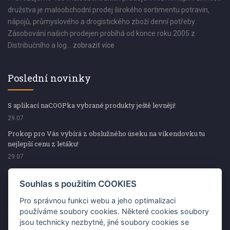
družstva je maloobchodní prodej širokého sortimentu potravin,
nápojů, průmyslového a drogistického zboží denní potřeby.
Zásobování našich prodejen probíhá od konce roku 2005 z
Distribučního a log...
zobrazit více
Poslední novinky
S aplikací naCOOPka vybrané produkty ještě levněji!
29.07
Prokop pro Vás vybírá z obslužného úseku na víkendovku tu
nejlepší cenu z letáku!
29.07
Prokop pro Vás vybírá z obslužného úseku na víkendovku tu
nejlepší cenu z letáku!
Souhlas s použitím COOKIES
29.07
Pro správnou funkci webu a jeho optimalizaci
Kup špekáčky od Váhaly a vyhraj s naCOOPkou sekerku Fiskars
používáme soubory cookies. Některé cookies soubory
jsou technicky nezbytné, jiné soubory cookies se
29.07