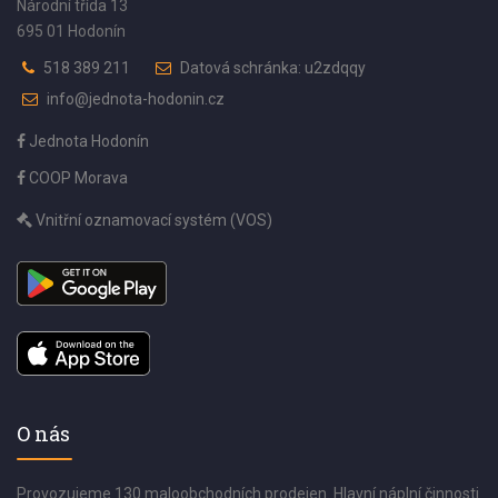
Národní třída 13
695 01 Hodonín
518 389 211
Datová schránka: u2zdqqy
info@jednota-hodonin.cz
Jednota Hodonín
COOP Morava
Vnitřní oznamovací systém (VOS)
O nás
Provozujeme 130 maloobchodních prodejen. Hlavní náplní činnosti