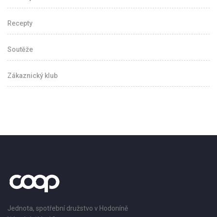
Recepty
Soutěže
Zákaznický klub
Jednota, spotřební družstvo v Hodoníně