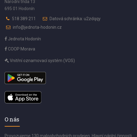
Národní třída 13
695 01 Hodonín
518 389 211
Datová schránka: u2zdqqy
info@jednota-hodonin.cz
Jednota Hodonín
COOP Morava
Vnitřní oznamovací systém (VOS)
O nás
Provozujeme 130 maloobchodních prodejen. Hlavní náplní činnosti