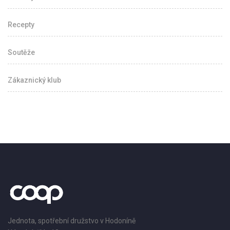
Recepty
Soutěže
Zákaznický klub
Jednota, spotřební družstvo v Hodoníně