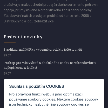
družstva je maloobchodní prodej širokého sortimentu potravin,
nápojů, průmyslového a drogistického zboží denní potřeby.
Zásobování našich prodejen probíhá od konce roku 2005 z
Distribučního a log...
zobrazit více
Poslední novinky
S aplikací naCOOPka vybrané produkty ještě levněji!
29.07
Prokop pro Vás vybírá z obslužného úseku na víkendovku tu
nejlepší cenu z letáku!
29.07
Prokop pro Vás vybírá z obslužného úseku na víkendovku tu
nejlepší cenu z letáku!
Souhlas s použitím COOKIES
29.07
Pro správnou funkci webu a jeho optimalizaci
Kup špekáčky od Váhaly a vyhraj s naCOOPkou sekerku Fiskars
používáme soubory cookies. Některé cookies soubory
jsou technicky nezbytné, jiné soubory cookies se
29.07