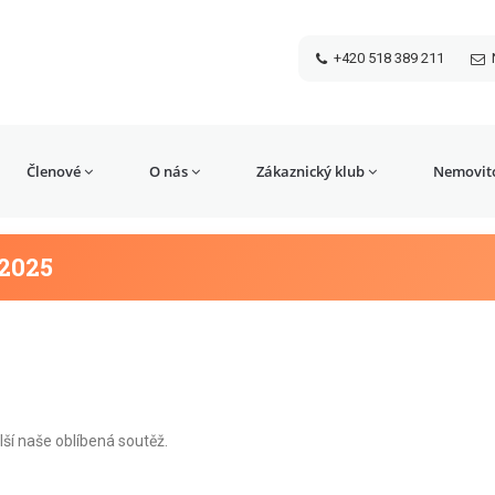
+420 518 389 211
Členové
O nás
Zákaznický klub
Nemovito
.2025
lší naše oblíbená soutěž.