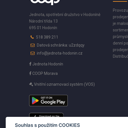
Provozu
Jednota, spotřební družstvo v Hodoníně
prodejen
Národní třída 13
je maloo
695 01 Hodonín
sortimen
průmyslo
518 389 211
denní po
Datová schránka: u2zdqqy
prodejen
info@jednota-hodonin.cz
Distribuč
Jednota Hodonín
COOP Morava
Vnitřní oznamovací systém (VOS)
Souhlas s použitím COOKIES