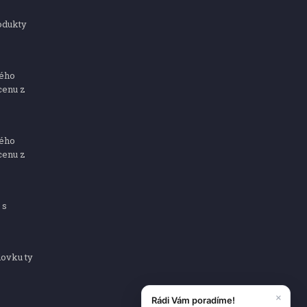
odukty
ného
cenu z
ného
cenu z
 s
dovku ty