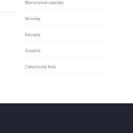
Mimořádné nabídky
Novinky
Recepty
Soutěže
Zákaznický klub