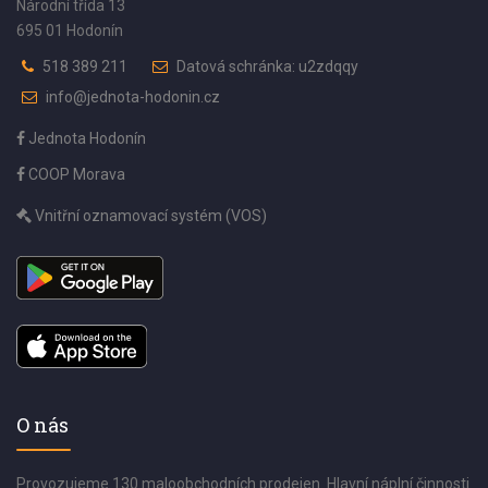
Národní třída 13
695 01 Hodonín
518 389 211
Datová schránka: u2zdqqy
info@jednota-hodonin.cz
Jednota Hodonín
COOP Morava
Vnitřní oznamovací systém (VOS)
O nás
Provozujeme 130 maloobchodních prodejen. Hlavní náplní činnosti