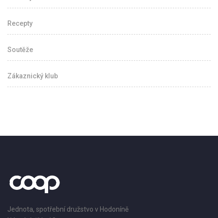
Recepty
Soutěže
Zákaznický klub
Jednota, spotřební družstvo v Hodoníně