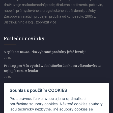
družstva je maloobchodní prodej širokého sortimentu potravin,
nápojů, průmyslového a drogistického zboží denní potřeby.
Zásobování našich prodejen probíhá od konce roku 2005 z
Distribučního a log...
zobrazit více
Poslední novinky
S aplikací naCOOPka vybrané produkty ještě levněji!
29.07
Prokop pro Vás vybírá z obslužného úseku na víkendovku tu
nejlepší cenu z letáku!
29.07
Prokop pro Vás vybírá z obslužného úseku na víkendovku tu
nejlepší cenu z letáku!
Souhlas s použitím COOKIES
29.07
Pro správnou funkci webu a jeho optimalizaci
Kup špekáčky od Váhaly a vyhraj s naCOOPkou sekerku Fiskars
používáme soubory cookies. Některé cookies soubory
jsou technicky nezbytné, jiné soubory cookies se
29.07