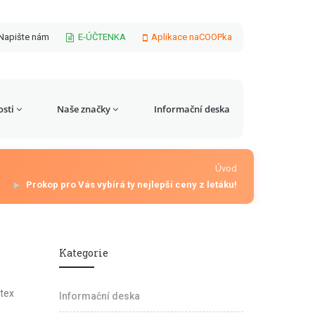
Napište nám
E-ÚČTENKA
Aplikace naCOOPka
sti
Naše značky
Informační deska
Úvod
Prokop pro Vás vybírá ty nejlepší ceny z letáku!
Kategorie
mtex
Informační deska