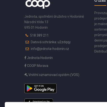
O nás
Provozu
Jednota, spotřební družstvo v Hodoníně
prodejen
Národní třída 13
je maloo
695 01 Hodonín
sortimen
průmyslo
518 389 211
denní po
Datová schránka: u2zdqqy
prodejen
info@jednota-hodonin.cz
Distribuč
Jednota Hodonín
COOP Morava
Vnitřní oznamovací systém (VOS)