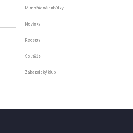
Mimořádné nabídky
Novinky
Recepty
Soutěže
Zákaznický klub