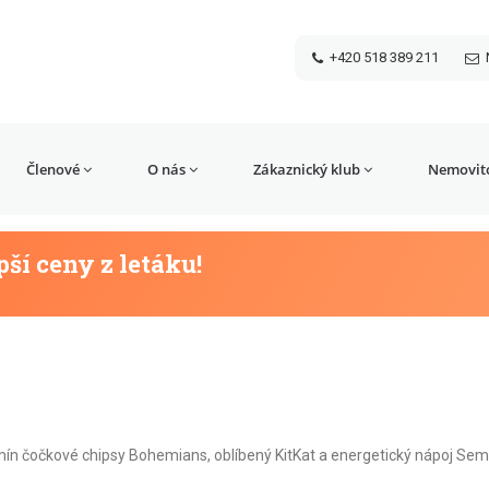
+420 518 389 211
Členové
O nás
Zákaznický klub
Nemovito
pší ceny z letáku!
rmín čočkové chipsy Bohemians, oblíbený KitKat a energetický nápoj Se