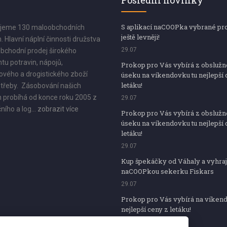
Poslední novinky
S aplikací naCOOPka vybrané pr
jeme 130 maloobchodních
ještě levněji!
. Hlavní náplní činnosti družstva
29.07
bchodní prodej širokého
tu potravin, nápojů,
Prokop pro Vás vybírá z obsluž
vého a drogistického zboží
úseku na víkendovku tu nejlepší 
letáku!
třeby. Zásobování našich
 probíhá od konce roku 2005 z
29.07
ního a log...
zobrazit více
Prokop pro Vás vybírá z obsluž
úseku na víkendovku tu nejlepší 
letáku!
29.07
Kup špekáčky od Váhaly a vyhraj
naCOOPkou sekerku Fiskars
29.07
Prokop pro Vás vybírá na víken
nejlepší ceny z letáku!
29.07