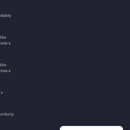
odukty
ného
cenu z
ného
cenu z
 s
dovku ty