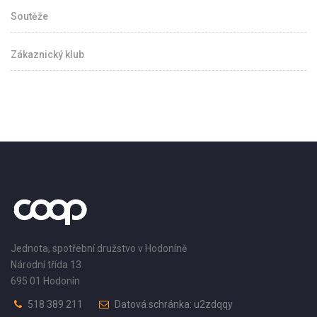
Soutěže
Zákaznický klub
Jednota, spotřební družstvo v Hodoníně
Národní třída 13
695 01 Hodonín
518 389 211
Datová schránka: u2zdqqy