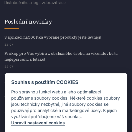
Distribučního a log...
zobrazit více
Poslední novinky
S aplikací naCOOPka vybrané produkty ještě levněji!
29.07
Prokop pro Vás vybírá z obslužného úseku na víkendovku tu
nejlepší cenu z letáku!
29.07
Prokop pro Vás vybírá z obslužného úseku na víkendovku tu
nejlepší cenu z letáku!
Souhlas s použitím COOKIES
29.07
Pro správnou funkci webu a jeho optimalizaci
Kup špekáčky od Váhaly a vyhraj s naCOOPkou sekerku Fiskars
používáme soubory cookies. Některé cookies soubory
jsou technicky nezbytné, jiné soubory cookies se
29.07
používají pro analytické a marketingové účely. K jejich
Prokop pro Vás vybírá na víkendovku ty nejlepší ceny z letáku!
využívání potřebujeme váš souhlas.
29.07
Upravit nastavení cookies