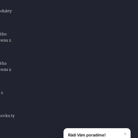
odukty
ného
cenu z
ného
cenu z
 s
dovku ty