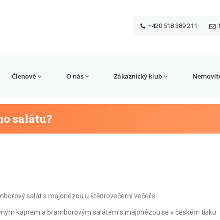
+420 518 389 211
Členové
O nás
Zákaznický klub
Nemovito
ho salátu?
amborový salát s majonézou u štědrovečerní večeře.
smaženým kaprem a bramborovým salátem s majonézou se v českém tisku