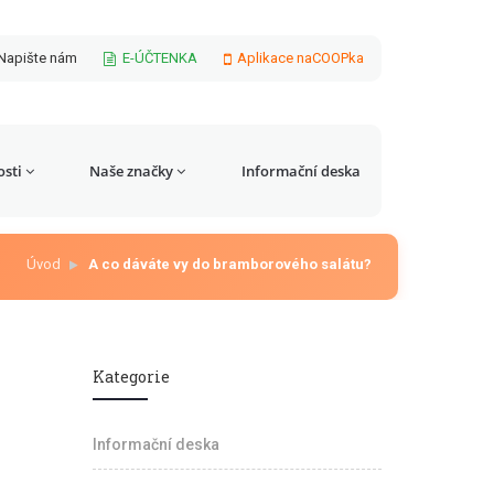
Napište nám
E-ÚČTENKA
Aplikace naCOOPka
sti
Naše značky
Informační deska
Úvod
A co dáváte vy do bramborového salátu?
Kategorie
Informační deska