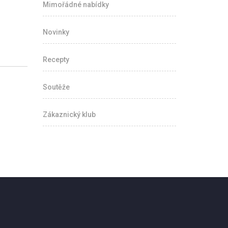
Mimořádné nabídky
Novinky
Recepty
Soutěže
Zákaznický klub