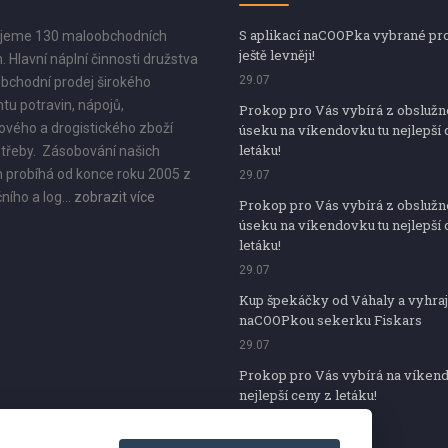
S aplikací naCOOPka vybrané pr
jeme 130 maloobchodních
ještě levněji!
. Hlavní náplní činnosti družstva
29.07
bchodní prodej širokého
tu potravin, nápojů,
Prokop pro Vás vybírá z obsluž
vého a drogistického zboží
úseku na víkendovku tu nejlepší 
letáku!
třeby. Zásobování našich
 probíhá od konce roku 2005 z
29.07
ního a log...
zobrazit více
Prokop pro Vás vybírá z obsluž
úseku na víkendovku tu nejlepší 
letáku!
29.07
Kup špekáčky od Váhaly a vyhraj
naCOOPkou sekerku Fiskars
29.07
Prokop pro Vás vybírá na víken
nejlepší ceny z letáku!
29.07