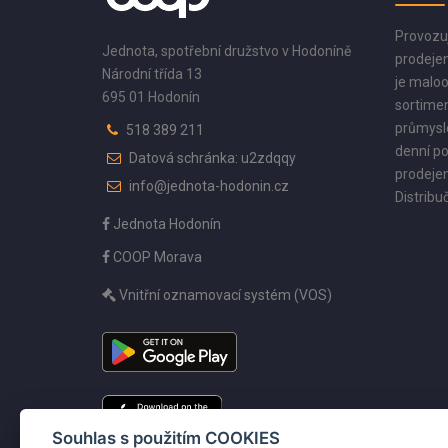
Provozu
Jednota, spotřební družstvo v Hodoníně
prodejen
Národní třída 13
je maloo
695 01 Hodonín
sortimen
průmyslo
518 389 211
denní po
Datová schránka: u2zdqqy
prodejen
info@jednota-hodonin.cz
Distribuč
Jednota Hodonín
COOP Morava
Vnitřní oznamovací systém (VOS)
Souhlas s použitím COOKIES