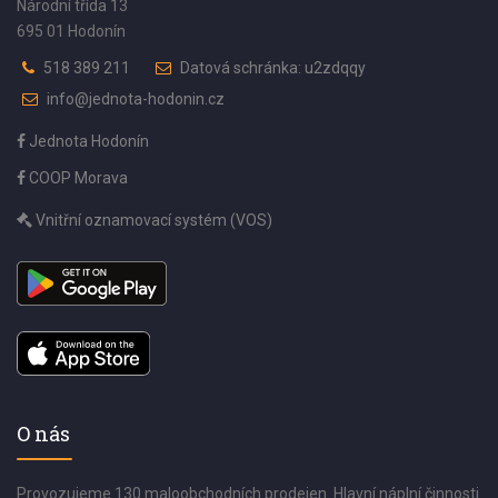
Národní třída 13
695 01 Hodonín
518 389 211
Datová schránka: u2zdqqy
info@jednota-hodonin.cz
Jednota Hodonín
COOP Morava
Vnitřní oznamovací systém (VOS)
O nás
Provozujeme 130 maloobchodních prodejen. Hlavní náplní činnosti