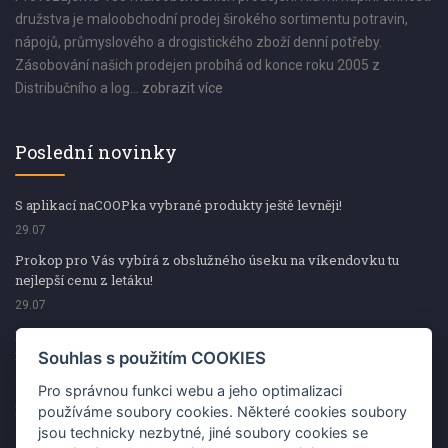
družstva je maloobchodní prodej širokého sortimentu potravin,
nápojů, průmyslového a drogistického zboží denní potřeby.
Zásobování našich prodejen probíhá od konce roku 2005 z
Distribučního a log...
zobrazit více
Poslední novinky
S aplikací naCOOPka vybrané produkty ještě levněji!
29.07
Prokop pro Vás vybírá z obslužného úseku na víkendovku tu
nejlepší cenu z letáku!
29.07
Prokop pro Vás vybírá z obslužného úseku na víkendovku tu
nejlepší cenu z letáku!
Souhlas s použitím COOKIES
29.07
Pro správnou funkci webu a jeho optimalizaci
Kup špekáčky od Váhaly a vyhraj s naCOOPkou sekerku Fiskars
používáme soubory cookies. Některé cookies soubory
jsou technicky nezbytné, jiné soubory cookies se
29.07