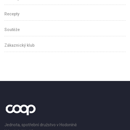
Recepty
Soutěže
Zákaznický klub
Jednota, spotřební družstvo v Hodoníně