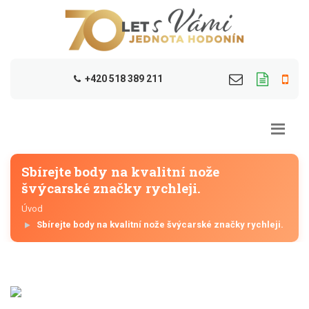
+420 518 389 211
Sbírejte body na kvalitní nože
švýcarské značky rychleji.
Úvod
Sbírejte body na kvalitní nože švýcarské značky rychleji.