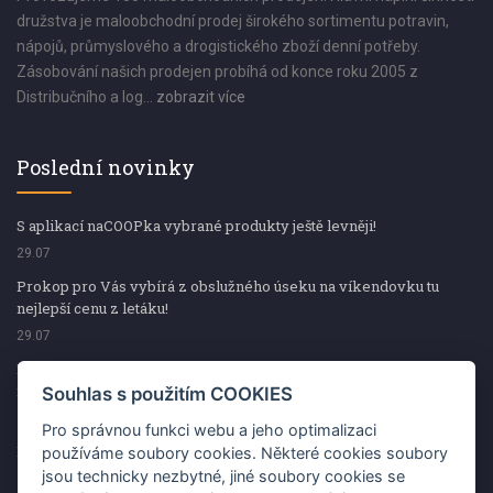
družstva je maloobchodní prodej širokého sortimentu potravin,
nápojů, průmyslového a drogistického zboží denní potřeby.
Zásobování našich prodejen probíhá od konce roku 2005 z
Distribučního a log...
zobrazit více
Poslední novinky
S aplikací naCOOPka vybrané produkty ještě levněji!
29.07
Prokop pro Vás vybírá z obslužného úseku na víkendovku tu
nejlepší cenu z letáku!
29.07
Prokop pro Vás vybírá z obslužného úseku na víkendovku tu
nejlepší cenu z letáku!
Souhlas s použitím COOKIES
29.07
Pro správnou funkci webu a jeho optimalizaci
Kup špekáčky od Váhaly a vyhraj s naCOOPkou sekerku Fiskars
používáme soubory cookies. Některé cookies soubory
jsou technicky nezbytné, jiné soubory cookies se
29.07