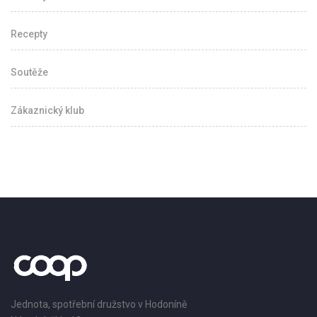
Recepty
Soutěže
Zákaznický klub
Jednota, spotřební družstvo v Hodoníně