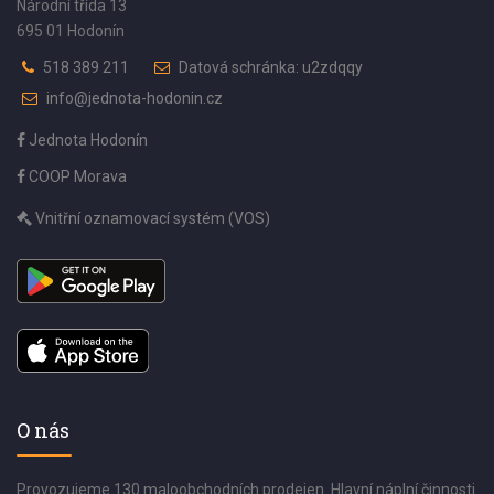
Národní třída 13
695 01 Hodonín
518 389 211
Datová schránka: u2zdqqy
info@jednota-hodonin.cz
Jednota Hodonín
COOP Morava
Vnitřní oznamovací systém (VOS)
O nás
Provozujeme 130 maloobchodních prodejen. Hlavní náplní činnosti