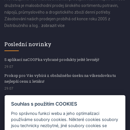
družstva je maloobchodní prodej širokého sortimentu potravin,
nápojů, průmyslového a drogistického zboží denní potřeby.
Zásobování našich prodejen probíhá od konce roku 2005 z
Distribučního a log...
zobrazit více
Poslední novinky
S aplikací naCOOPka vybrané produkty ještě levněji!
29.07
Prokop pro Vás vybírá z obslužného úseku na víkendovku tu
nejlepší cenu z letáku!
29.07
Prokop pro Vás vybírá z obslužného úseku na víkendovku tu
nejlepší cenu z letáku!
Souhlas s použitím COOKIES
29.07
Pro správnou funkci webu a jeho optimalizaci
Kup špekáčky od Váhaly a vyhraj s naCOOPkou sekerku Fiskars
používáme soubory cookies. Některé cookies soubory
jsou technicky nezbytné, jiné soubory cookies se
29.07