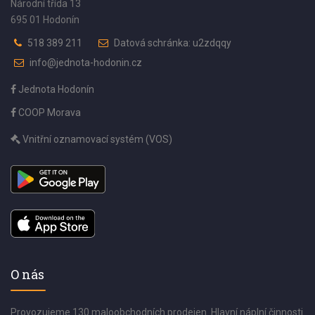
Národní třída 13
695 01 Hodonín
518 389 211
Datová schránka: u2zdqqy
info@jednota-hodonin.cz
Jednota Hodonín
COOP Morava
Vnitřní oznamovací systém (VOS)
O nás
Provozujeme 130 maloobchodních prodejen. Hlavní náplní činnosti