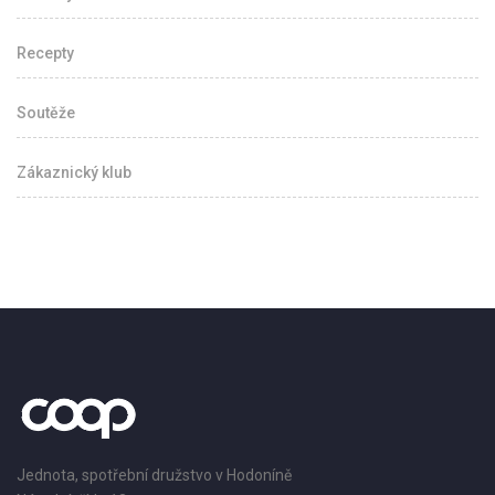
Recepty
Soutěže
Zákaznický klub
Jednota, spotřební družstvo v Hodoníně