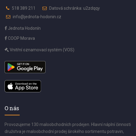
518 389 211
Datová schránka: u2zdqqy
info@jednota-hodonin.cz
Jednota Hodonín
COOP Morava
Vnitřní oznamovací systém (VOS)
O nás
Provozujeme 130 maloobchodních prodejen. Hlavní náplní činnosti
družstva je maloobchodní prodej širokého sortimentu potravin,