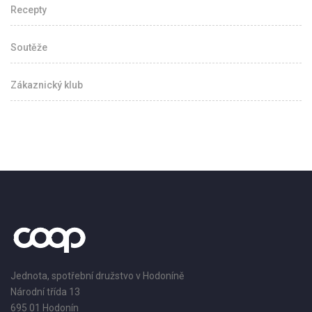
Recepty
Soutěže
Zákaznický klub
Jednota, spotřební družstvo v Hodoníně
Národní třída 13
695 01 Hodonín