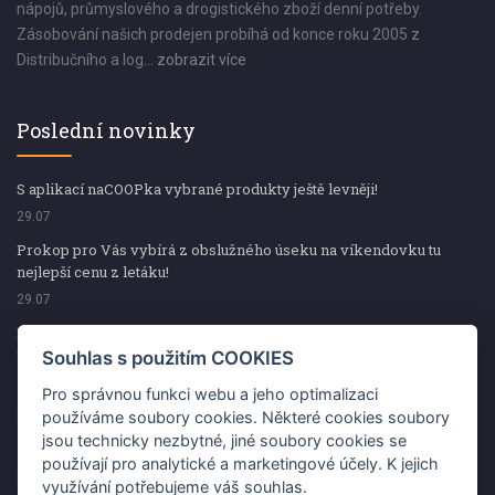
nápojů, průmyslového a drogistického zboží denní potřeby.
Zásobování našich prodejen probíhá od konce roku 2005 z
Distribučního a log...
zobrazit více
Poslední novinky
S aplikací naCOOPka vybrané produkty ještě levněji!
29.07
Prokop pro Vás vybírá z obslužného úseku na víkendovku tu
nejlepší cenu z letáku!
29.07
Prokop pro Vás vybírá z obslužného úseku na víkendovku tu
nejlepší cenu z letáku!
Souhlas s použitím COOKIES
29.07
Pro správnou funkci webu a jeho optimalizaci
Kup špekáčky od Váhaly a vyhraj s naCOOPkou sekerku Fiskars
používáme soubory cookies. Některé cookies soubory
jsou technicky nezbytné, jiné soubory cookies se
29.07
používají pro analytické a marketingové účely. K jejich
Prokop pro Vás vybírá na víkendovku ty nejlepší ceny z letáku!
využívání potřebujeme váš souhlas.