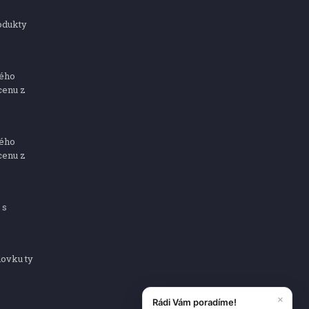
odukty
ného
cenu z
ného
cenu z
 s
dovku ty