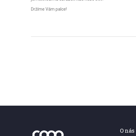
Držíme Vám palce!
O nás