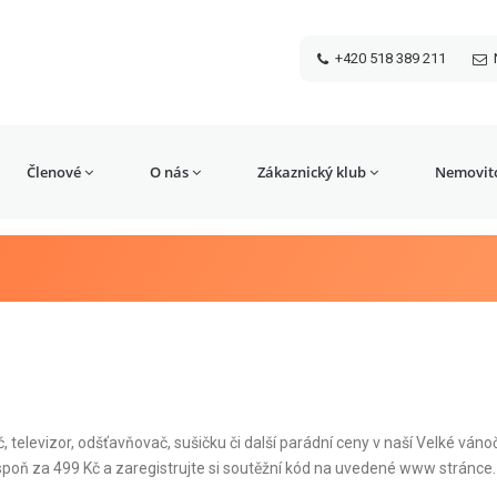
+420 518 389 211
Členové
O nás
Zákaznický klub
Nemovito
televizor, odšťavňovač, sušičku či další parádní ceny v naší Velké váno
poň za 499 Kč a zaregistrujte si soutěžní kód na uvedené www stránce