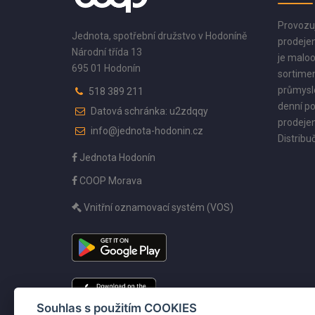
Provozu
Jednota, spotřební družstvo v Hodoníně
prodejen
Národní třída 13
je maloo
695 01 Hodonín
sortimen
průmyslo
518 389 211
denní po
Datová schránka: u2zdqqy
prodejen
info@jednota-hodonin.cz
Distribuč
Jednota Hodonín
COOP Morava
Vnitřní oznamovací systém (VOS)
Souhlas s použitím COOKIES