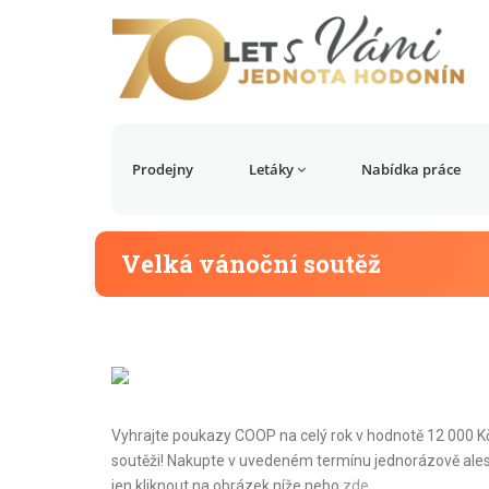
Prodejny
Letáky
Nabídka práce
Velká vánoční soutěž
Vyhrajte poukazy COOP na celý rok v hodnotě 12 000 Kč, 
soutěži! Nakupte v uvedeném termínu jednorázově ales
jen kliknout na obrázek níže nebo
zde
.