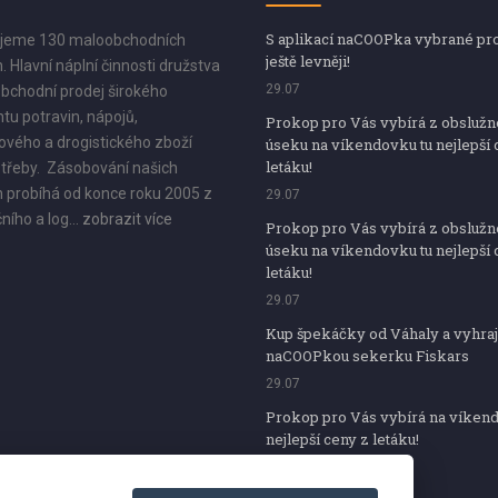
S aplikací naCOOPka vybrané pr
jeme 130 maloobchodních
ještě levněji!
. Hlavní náplní činnosti družstva
29.07
bchodní prodej širokého
tu potravin, nápojů,
Prokop pro Vás vybírá z obsluž
vého a drogistického zboží
úseku na víkendovku tu nejlepší 
letáku!
třeby. Zásobování našich
 probíhá od konce roku 2005 z
29.07
ního a log...
zobrazit více
Prokop pro Vás vybírá z obsluž
úseku na víkendovku tu nejlepší 
letáku!
29.07
Kup špekáčky od Váhaly a vyhraj
naCOOPkou sekerku Fiskars
29.07
Prokop pro Vás vybírá na víken
nejlepší ceny z letáku!
29.07