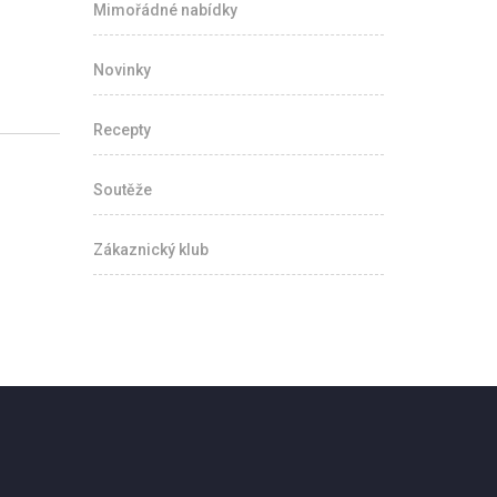
Mimořádné nabídky
Novinky
Recepty
Soutěže
Zákaznický klub