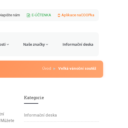
Napište nám
E-ÚČTENKA
Aplikace naCOOPka
sti
Naše značky
Informační deska
Úvod
Velká vánoční soutěž
Kategorie
ční
Informační deska
. Můžete