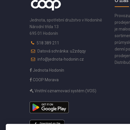
O nás
Provozu
Jednota, spotřební družstvo v Hodoníně
prodejen
Národní třída 13
je maloo
695 01 Hodonín
sortimen
průmyslo
518 389 211
denní po
Datová schránka: u2zdqqy
prodejen
info@jednota-hodonin.cz
Distribuč
Jednota Hodonín
COOP Morava
Vnitřní oznamovací systém (VOS)