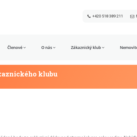
+420 518 389 211
Členové
O nás
Zákaznický klub
Nemovito
kaznického klubu