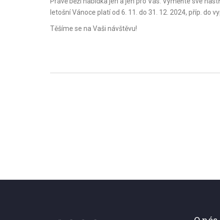
Právě běží nabídka jen a jen pro Vás. Vyměňte své nast
letošní Vánoce platí od 6. 11. do 31. 12. 2024, příp. do
Těšíme se na Vaši návštěvu!