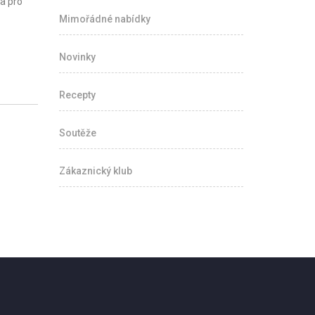
a pro
Mimořádné nabídky
Novinky
Recepty
Soutěže
Zákaznický klub