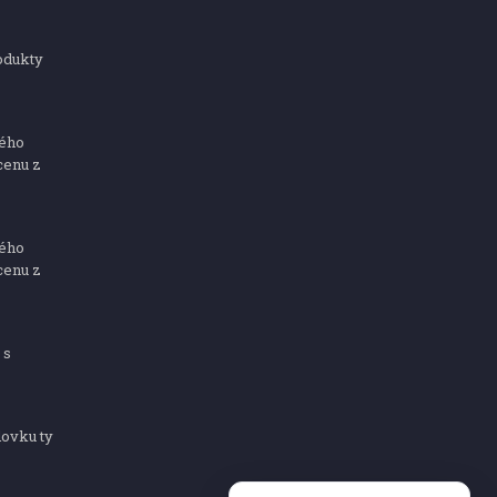
odukty
ného
cenu z
ného
cenu z
 s
dovku ty