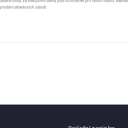
řádané body za exkluzívní dárky pod stromeček pro celou rodinu. Nabídk
 vyprodání skladových zásob.