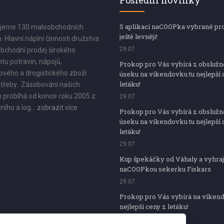
Poslední novinky
S aplikací naCOOPka vybrané pr
jeme 130 maloobchodních
ještě levněji!
. Hlavní náplní činnosti družstva
29.07
bchodní prodej širokého
tu potravin, nápojů,
Prokop pro Vás vybírá z obsluž
vého a drogistického zboží
úseku na víkendovku tu nejlepší 
letáku!
třeby. Zásobování našich
 probíhá od konce roku 2005 z
29.07
ního a log...
zobrazit více
Prokop pro Vás vybírá z obsluž
úseku na víkendovku tu nejlepší 
letáku!
29.07
Kup špekáčky od Váhaly a vyhraj
naCOOPkou sekerku Fiskars
29.07
Prokop pro Vás vybírá na víken
nejlepší ceny z letáku!
29.07