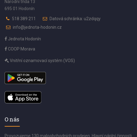
Národní třída 13
695 01 Hodonín
518 389 211
Datová schránka: u2zdqqy
info@jednota-hodonin.cz
Jednota Hodonín
COOP Morava
Vnitřní oznamovací systém (VOS)
O nás
Provozujeme 130 maloobchodních prodejen. Hlavní náplní činnosti