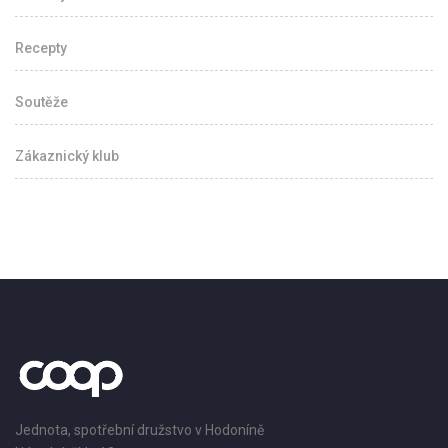
Recepty
Soutěže
Zákaznický klub
Jednota, spotřební družstvo v Hodoníně