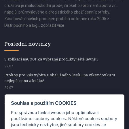
družstva je maloobchodní prodej širokého sortimentu potravin,
nápojů, průmyslového a drogistického zboží denní potřeby.
Zásobování našich prodejen probíhá od konce roku 2005 z
Distribučního a log...
zobrazit více
Poslední novinky
S aplikací naCOOPka vybrané produkty ještě levněji!
29.07
Prokop pro Vás vybírá z obslužného úseku na víkendovku tu
nejlepší cenu z letáku!
29.07
Prokop pro Vás vybírá z obslužného úseku na víkendovku tu
nejlepší cenu z letáku!
Souhlas s použitím COOKIES
29.07
Pro správnou funkci webu a jeho optimalizaci
Kup špekáčky od Váhaly a vyhraj s naCOOPkou sekerku Fiskars
používáme soubory cookies. Některé cookies soubory
jsou technicky nezbytné, jiné soubory cookies se
29.07