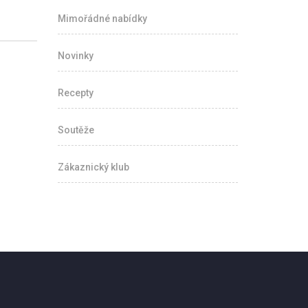
Mimořádné nabídky
Novinky
Recepty
Soutěže
Zákaznický klub