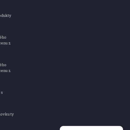
odukty
ného
cenu z
ného
cenu z
 s
dovku ty