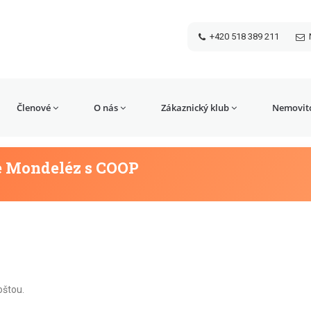
+420 518 389 211
Členové
O nás
Zákaznický klub
Nemovito
e Mondeléz s COOP
oštou.