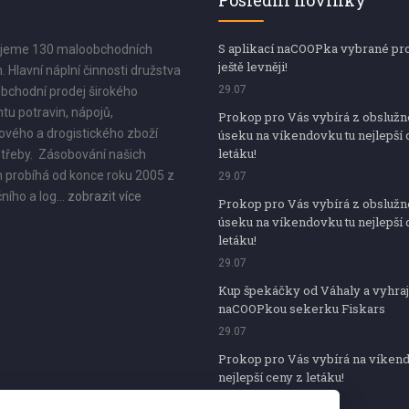
Poslední novinky
S aplikací naCOOPka vybrané pr
jeme 130 maloobchodních
ještě levněji!
. Hlavní náplní činnosti družstva
29.07
bchodní prodej širokého
tu potravin, nápojů,
Prokop pro Vás vybírá z obsluž
vého a drogistického zboží
úseku na víkendovku tu nejlepší 
letáku!
třeby. Zásobování našich
 probíhá od konce roku 2005 z
29.07
ního a log...
zobrazit více
Prokop pro Vás vybírá z obsluž
úseku na víkendovku tu nejlepší 
letáku!
29.07
Kup špekáčky od Váhaly a vyhraj
naCOOPkou sekerku Fiskars
29.07
Prokop pro Vás vybírá na víken
nejlepší ceny z letáku!
29.07