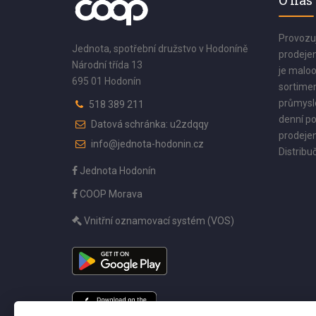
O nás
Provozu
Jednota, spotřební družstvo v Hodoníně
prodejen
Národní třída 13
je maloo
695 01 Hodonín
sortimen
průmyslo
518 389 211
denní po
Datová schránka: u2zdqqy
prodejen
info@jednota-hodonin.cz
Distribuč
Jednota Hodonín
COOP Morava
Vnitřní oznamovací systém (VOS)