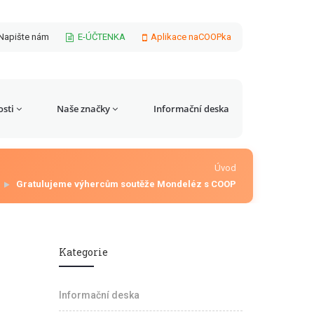
Napište nám
E-ÚČTENKA
Aplikace naCOOPka
sti
Naše značky
Informační deska
Úvod
Gratulujeme výhercům soutěže Mondeléz s COOP
Kategorie
Informační deska