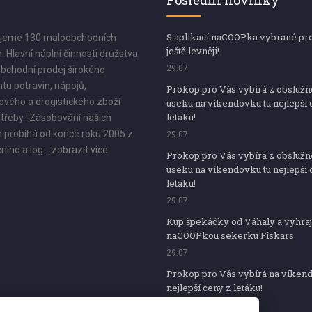
Poslední novinky
S aplikací naCOOPka vybrané pr
jeme 130 maloobchodních
ještě levněji!
. Hlavní náplní činnosti družstva
29.07
bchodní prodej širokého
tu potravin, nápojů,
Prokop pro Vás vybírá z obsluž
vého a drogistického zboží
úseku na víkendovku tu nejlepší 
letáku!
třeby. Zásobování našich
 probíhá od konce roku 2005 z
29.07
ního a log...
zobrazit více
Prokop pro Vás vybírá z obsluž
úseku na víkendovku tu nejlepší 
letáku!
29.07
Kup špekáčky od Váhaly a vyhraj
naCOOPkou sekerku Fiskars
29.07
Prokop pro Vás vybírá na víken
nejlepší ceny z letáku!
29.07