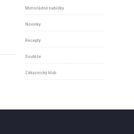
Mimořádné nabídky
Novinky
Recepty
Soutěže
Zákaznický klub