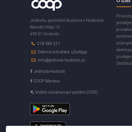
O nás
Provozu
Jednota, spotřební družstvo v Hodoníně
prodejen
Národní třída 13
je maloo
695 01 Hodonín
sortimen
průmyslo
518 389 211
denní po
Datová schránka: u2zdqqy
prodejen
info@jednota-hodonin.cz
Distribuč
Jednota Hodonín
COOP Morava
Vnitřní oznamovací systém (VOS)