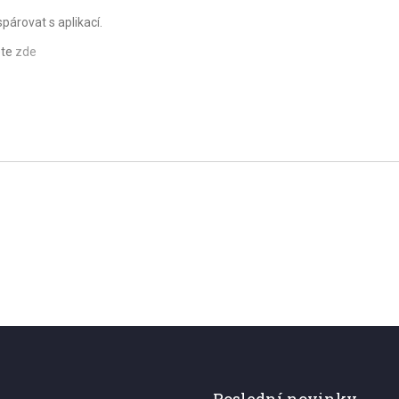
árovat s aplikací.
ete
zde