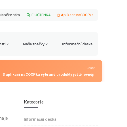
Napište nám
E-ÚČTENKA
Aplikace naCOOPka
sti
Naše značky
Informační deska
Úvod
S aplikací naCOOPka vybrané produkty ještě levněji!
Kategorie
na je
Informační deska