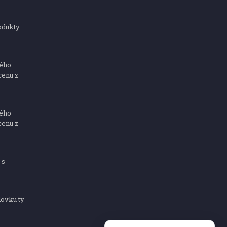
odukty
ného
cenu z
ného
cenu z
 s
dovku ty