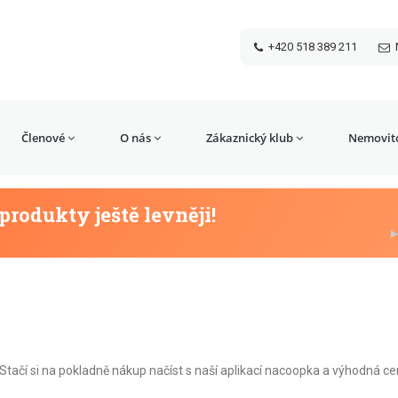
+420 518 389 211
Členové
O nás
Zákaznický klub
Nemovito
rodukty ještě levněji!
! Stačí si na pokladně nákup načíst s naší aplikací nacoopka a výhodná ce