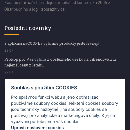
Zásobování našich prodejen probíhá od konce roku 2005 z
Distribučního a log...
zobrazit více
Poslední novinky
S aplikací naCOOPka vybrané produkty ještě levněji!
29.07
Prokop pro Vás vybírá z obslužného úseku na víkendovku tu
nejlepší cenu z letáku!
29.07
Prokop pro Vás vybírá z obslužného úseku na víkendovku tu
nejlepší cenu z letáku!
Souhlas s použitím COOKIES
29.07
Pro správnou funkci webu a jeho optimalizaci
Kup špekáčky od Váhaly a vyhraj s naCOOPkou sekerku Fiskars
používáme soubory cookies. Některé cookies soubory
jsou technicky nezbytné, jiné soubory cookies se
29.07
používají pro analytické a marketingové účely. K jejich
Prokop pro Vás vybírá na víkendovku ty nejlepší ceny z letáku!
využívání potřebujeme váš souhlas.
29.07
Upravit nastavení cookies