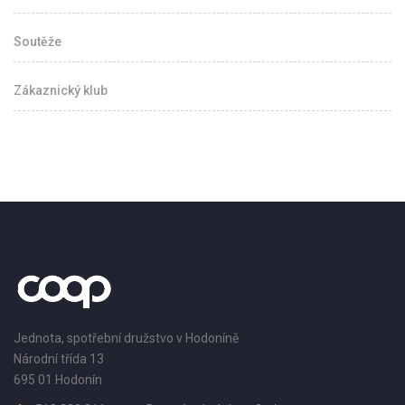
Soutěže
Zákaznický klub
Jednota, spotřební družstvo v Hodoníně
Národní třída 13
695 01 Hodonín