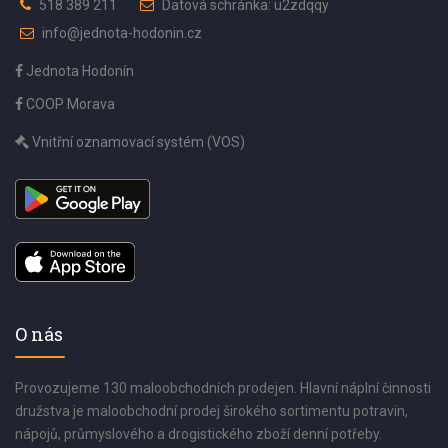
518 389 211
Datová schránka: u2zdqqy
info@jednota-hodonin.cz
Jednota Hodonín
COOP Morava
Vnitřní oznamovací systém (VOS)
O nás
Provozujeme 130 maloobchodních prodejen. Hlavní náplní činnosti
družstva je maloobchodní prodej širokého sortimentu potravin,
nápojů, průmyslového a drogistického zboží denní potřeby.