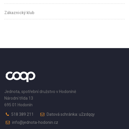
Zákaznický klub
Jednota, spotřební družstvo v Hodoníně
Národní třída 13
695 01 Hodonín
518 389 211
Datová schránka: u2zdqqy
info@jednota-hodonin.cz