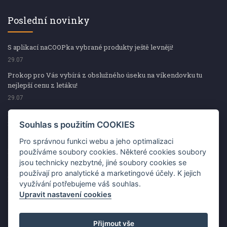
Poslední novinky
S aplikací naCOOPka vybrané produkty ještě levněji!
29.07
Prokop pro Vás vybírá z obslužného úseku na víkendovku tu
nejlepší cenu z letáku!
29.07
Prokop pro Vás vybírá z obslužného úseku na víkendovku tu
nejlepší cenu z letáku!
Souhlas s použitím COOKIES
29.07
Pro správnou funkci webu a jeho optimalizaci
Kup špekáčky od Váhaly a vyhraj s naCOOPkou sekerku Fiskars
používáme soubory cookies. Některé cookies soubory
jsou technicky nezbytné, jiné soubory cookies se
29.07
používají pro analytické a marketingové účely. K jejich
Prokop pro Vás vybírá na víkendovku ty nejlepší ceny z letáku!
využívání potřebujeme váš souhlas.
29.07
Upravit nastavení cookies
Přijmout vše