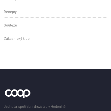
Recepty
Soutěže
Zákaznický klub
Jednota, spotřební družstvo v Hodoníně