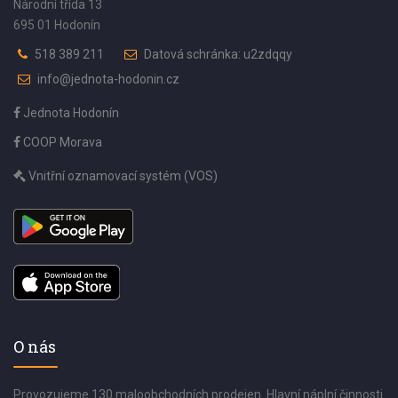
Národní třída 13
695 01 Hodonín
518 389 211
Datová schránka: u2zdqqy
info@jednota-hodonin.cz
Jednota Hodonín
COOP Morava
Vnitřní oznamovací systém (VOS)
O nás
Provozujeme 130 maloobchodních prodejen. Hlavní náplní činnosti