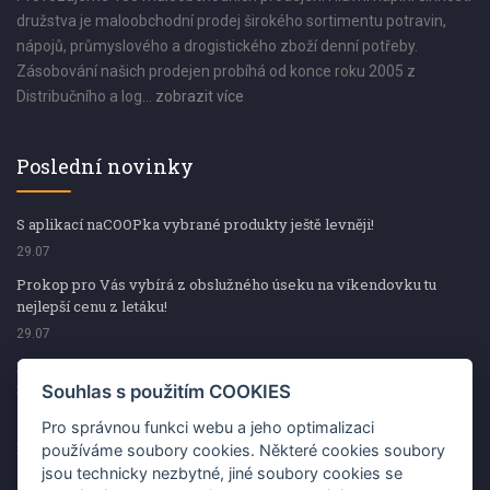
družstva je maloobchodní prodej širokého sortimentu potravin,
nápojů, průmyslového a drogistického zboží denní potřeby.
Zásobování našich prodejen probíhá od konce roku 2005 z
Distribučního a log...
zobrazit více
Poslední novinky
S aplikací naCOOPka vybrané produkty ještě levněji!
29.07
Prokop pro Vás vybírá z obslužného úseku na víkendovku tu
nejlepší cenu z letáku!
29.07
Prokop pro Vás vybírá z obslužného úseku na víkendovku tu
nejlepší cenu z letáku!
Souhlas s použitím COOKIES
29.07
Pro správnou funkci webu a jeho optimalizaci
Kup špekáčky od Váhaly a vyhraj s naCOOPkou sekerku Fiskars
používáme soubory cookies. Některé cookies soubory
jsou technicky nezbytné, jiné soubory cookies se
29.07