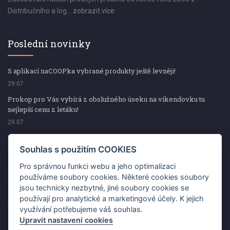
Distribučního a log...
zobrazit více
Poslední novinky
S aplikací naCOOPka vybrané produkty ještě levněji!
29.07
Prokop pro Vás vybírá z obslužného úseku na víkendovku tu
nejlepší cenu z letáku!
29.07
Prokop pro Vás vybírá z obslužného úseku na víkendovku tu
nejlepší cenu z letáku!
Souhlas s použitím COOKIES
29.07
Pro správnou funkci webu a jeho optimalizaci
Kup špekáčky od Váhaly a vyhraj s naCOOPkou sekerku Fiskars
používáme soubory cookies. Některé cookies soubory
jsou technicky nezbytné, jiné soubory cookies se
29.07
používají pro analytické a marketingové účely. K jejich
Prokop pro Vás vybírá na víkendovku ty nejlepší ceny z letáku!
využívání potřebujeme váš souhlas.
29.07
Upravit nastavení cookies