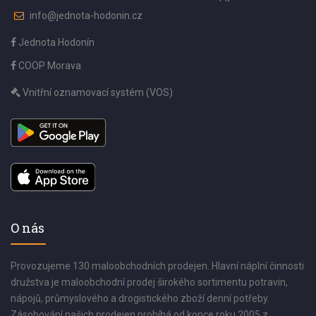
info@jednota-hodonin.cz
Jednota Hodonín
COOP Morava
Vnitřní oznamovací systém (VOS)
O nás
Provozujeme 130 maloobchodních prodejen. Hlavní náplní činnosti
družstva je maloobchodní prodej širokého sortimentu potravin,
nápojů, průmyslového a drogistického zboží denní potřeby.
Zásobování našich prodejen probíhá od konce roku 2005 z