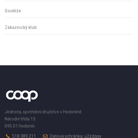
Soutěže
Zákaznický klub
Jednota, spotřební družstvo v Hodoníně
Národní třída 13
695 01 Hodonín
518 389 211
Datová schránka: u2zdqqy