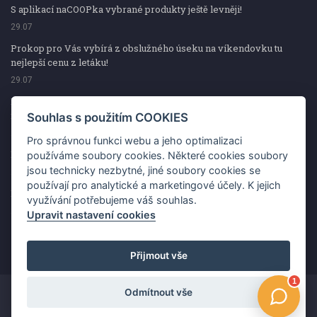
S aplikací naCOOPka vybrané produkty ještě levněji!
29.07
Prokop pro Vás vybírá z obslužného úseku na víkendovku tu
nejlepší cenu z letáku!
29.07
Prokop pro Vás vybírá z obslužného úseku na víkendovku tu
nejlepší cenu z letáku!
Souhlas s použitím COOKIES
29.07
Pro správnou funkci webu a jeho optimalizaci
Kup špekáčky od Váhaly a vyhraj s naCOOPkou sekerku Fiskars
používáme soubory cookies. Některé cookies soubory
jsou technicky nezbytné, jiné soubory cookies se
29.07
používají pro analytické a marketingové účely. K jejich
Prokop pro Vás vybírá na víkendovku ty nejlepší ceny z letáku!
využívání potřebujeme váš souhlas.
29.07
Upravit nastavení cookies
Přijmout vše
Odmítnout vše
Copyright ©2026 Jednota, spotřební družstvo v Hodoníně
Změnit souhlas s použitím COOKIES
Kontakt