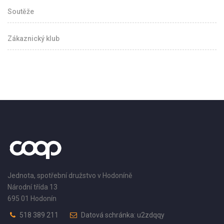
Soutěže
Zákaznický klub
Jednota, spotřební družstvo v Hodoníně
Národní třída 13
695 01 Hodonín
518 389 211
Datová schránka: u2zdqqy