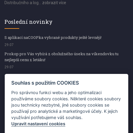
Distribučního a log...
zobrazit více
Poslední novinky
S aplikací naCOOPka vybrané produkty ještě levněji!
29.07
Prokop pro Vás vybírá z obslužného úseku na víkendovku tu
nejlepší cenu z letáku!
29.07
Prokop pro Vás vybírá z obslužného úseku na víkendovku tu
nejlepší cenu z letáku!
Souhlas s použitím COOKIES
29.07
Pro správnou funkci webu a jeho optimalizaci
Kup špekáčky od Váhaly a vyhraj s naCOOPkou sekerku Fiskars
používáme soubory cookies. Některé cookies soubory
jsou technicky nezbytné, jiné soubory cookies se
29.07
používají pro analytické a marketingové účely. K jejich
Prokop pro Vás vybírá na víkendovku ty nejlepší ceny z letáku!
využívání potřebujeme váš souhlas.
29.07
Upravit nastavení cookies