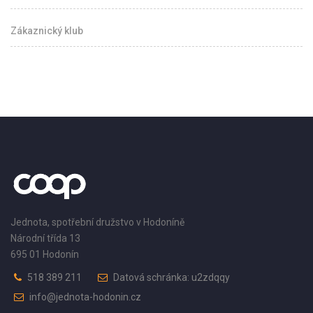
Zákaznický klub
Jednota, spotřební družstvo v Hodoníně
Národní třída 13
695 01 Hodonín
518 389 211
Datová schránka: u2zdqqy
info@jednota-hodonin.cz