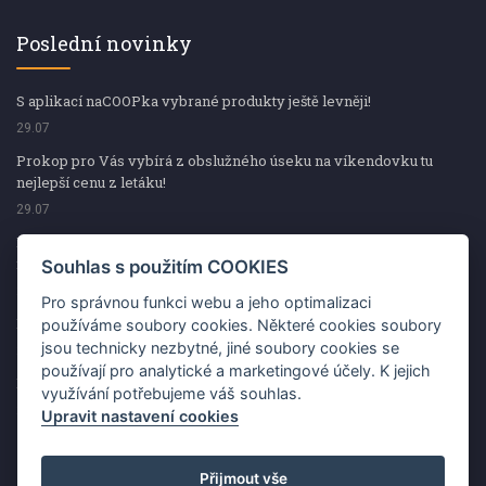
Poslední novinky
S aplikací naCOOPka vybrané produkty ještě levněji!
29.07
Prokop pro Vás vybírá z obslužného úseku na víkendovku tu
nejlepší cenu z letáku!
29.07
Prokop pro Vás vybírá z obslužného úseku na víkendovku tu
nejlepší cenu z letáku!
Souhlas s použitím COOKIES
29.07
Pro správnou funkci webu a jeho optimalizaci
Kup špekáčky od Váhaly a vyhraj s naCOOPkou sekerku Fiskars
používáme soubory cookies. Některé cookies soubory
jsou technicky nezbytné, jiné soubory cookies se
29.07
používají pro analytické a marketingové účely. K jejich
Prokop pro Vás vybírá na víkendovku ty nejlepší ceny z letáku!
využívání potřebujeme váš souhlas.
29.07
Upravit nastavení cookies
Přijmout vše