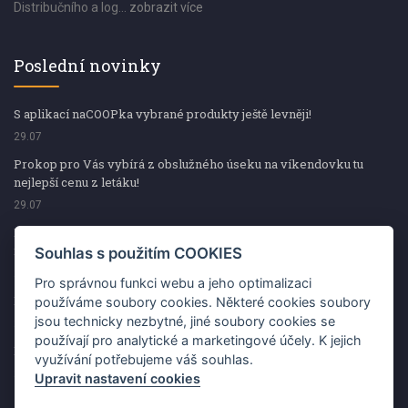
Distribučního a log...
zobrazit více
Poslední novinky
S aplikací naCOOPka vybrané produkty ještě levněji!
29.07
Prokop pro Vás vybírá z obslužného úseku na víkendovku tu
nejlepší cenu z letáku!
29.07
Prokop pro Vás vybírá z obslužného úseku na víkendovku tu
nejlepší cenu z letáku!
Souhlas s použitím COOKIES
29.07
Pro správnou funkci webu a jeho optimalizaci
Kup špekáčky od Váhaly a vyhraj s naCOOPkou sekerku Fiskars
používáme soubory cookies. Některé cookies soubory
jsou technicky nezbytné, jiné soubory cookies se
29.07
používají pro analytické a marketingové účely. K jejich
Prokop pro Vás vybírá na víkendovku ty nejlepší ceny z letáku!
využívání potřebujeme váš souhlas.
29.07
Upravit nastavení cookies