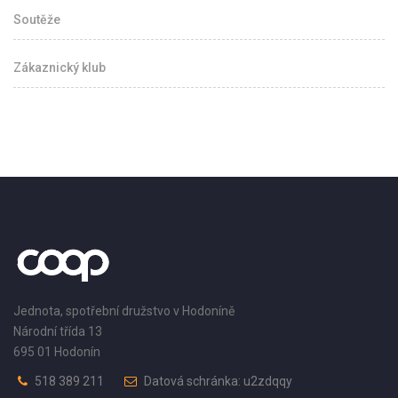
Soutěže
Zákaznický klub
Jednota, spotřební družstvo v Hodoníně
Národní třída 13
695 01 Hodonín
518 389 211
Datová schránka: u2zdqqy