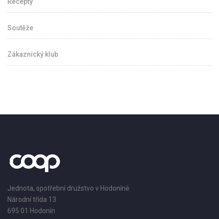
Recepty
Soutěže
Zákaznický klub
Jednota, spotřební družstvo v Hodoníně
Národní třída 13
695 01 Hodonín