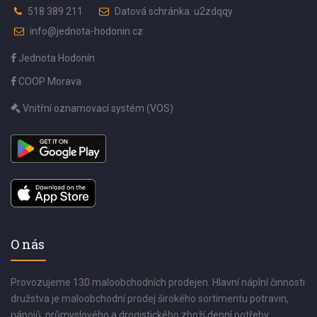
518 389 211
Datová schránka: u2zdqqy
info@jednota-hodonin.cz
Jednota Hodonín
COOP Morava
Vnitřní oznamovací systém (VOS)
O nás
Provozujeme 130 maloobchodních prodejen. Hlavní náplní činnosti
družstva je maloobchodní prodej širokého sortimentu potravin,
nápojů, průmyslového a drogistického zboží denní potřeby.