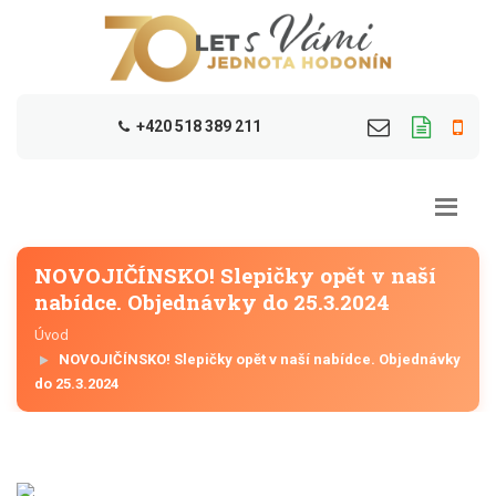
+420 518 389 211
NOVOJIČÍNSKO! Slepičky opět v naší
nabídce. Objednávky do 25.3.2024
Úvod
NOVOJIČÍNSKO! Slepičky opět v naší nabídce. Objednávky
do 25.3.2024