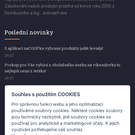
Zásobování našich prodejen probíhá od konce roku 2005 z
Distribučního a log...
zobrazit více
Poslední novinky
S aplikací naCOOPka vybrané produkty ještě levněji!
29.07
Prokop pro Vás vybírá z obslužného úseku na víkendovku tu
nejlepší cenu z letáku!
29.07
Prokop pro Vás vybírá z obslužného úseku na víkendovku tu
nejlepší cenu z letáku!
Souhlas s použitím COOKIES
29.07
Pro správnou funkci webu a jeho optimalizaci
Kup špekáčky od Váhaly a vyhraj s naCOOPkou sekerku Fiskars
používáme soubory cookies. Některé cookies soubory
jsou technicky nezbytné, jiné soubory cookies se
29.07
používají pro analytické a marketingové účely. K jejich
Prokop pro Vás vybírá na víkendovku ty nejlepší ceny z letáku!
využívání potřebujeme váš souhlas.
29.07