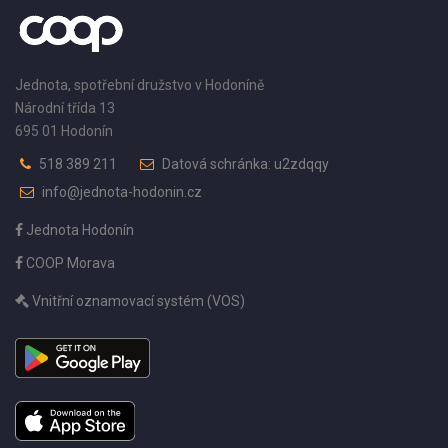
Jednota, spotřební družstvo v Hodoníně
Národní třída 13
695 01 Hodonín
518 389 211
Datová schránka: u2zdqqy
info@jednota-hodonin.cz
Jednota Hodonín
COOP Morava
Vnitřní oznamovací systém (VOS)