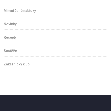
Mimořádné nabídky
Novinky
Recepty
Soutěže
Zákaznický klub