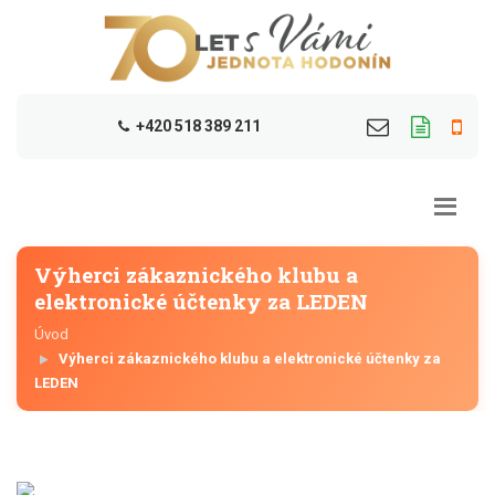
+420 518 389 211
Výherci zákaznického klubu a
elektronické účtenky za LEDEN
Úvod
Výherci zákaznického klubu a elektronické účtenky za
LEDEN