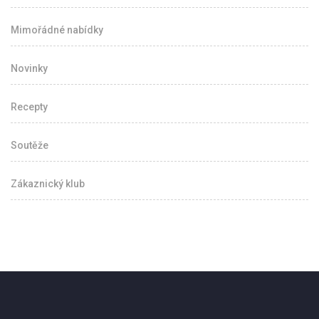
Mimořádné nabídky
Novinky
Recepty
Soutěže
Zákaznický klub