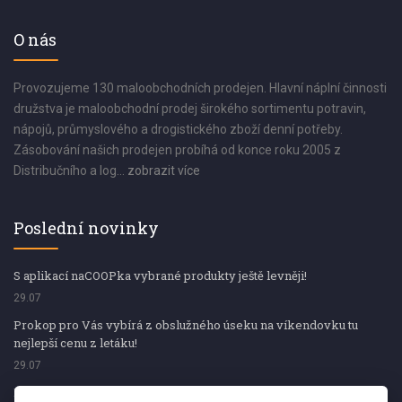
O nás
Provozujeme 130 maloobchodních prodejen. Hlavní náplní činnosti
družstva je maloobchodní prodej širokého sortimentu potravin,
nápojů, průmyslového a drogistického zboží denní potřeby.
Zásobování našich prodejen probíhá od konce roku 2005 z
Distribučního a log...
zobrazit více
Poslední novinky
S aplikací naCOOPka vybrané produkty ještě levněji!
29.07
Prokop pro Vás vybírá z obslužného úseku na víkendovku tu
nejlepší cenu z letáku!
29.07
Prokop pro Vás vybírá z obslužného úseku na víkendovku tu