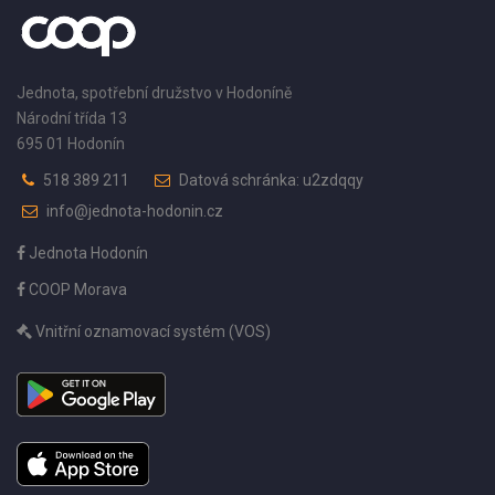
Jednota, spotřební družstvo v Hodoníně
Národní třída 13
695 01 Hodonín
518 389 211
Datová schránka: u2zdqqy
info@jednota-hodonin.cz
Jednota Hodonín
COOP Morava
Vnitřní oznamovací systém (VOS)