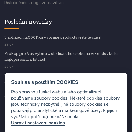
Distribučního a log...
zobrazit více
Poslední novinky
S aplikací naCOOPka vybrané produkty ještě levněji!
29.07
Prokop pro Vás vybírá z obslužného úseku na víkendovku tu
nejlepší cenu z letáku!
29.07
Prokop pro Vás vybírá z obslužného úseku na víkendovku tu
nejlepší cenu z letáku!
Souhlas s použitím COOKIES
29.07
Pro správnou funkci webu a jeho optimalizaci
Kup špekáčky od Váhaly a vyhraj s naCOOPkou sekerku Fiskars
používáme soubory cookies. Některé cookies soubory
jsou technicky nezbytné, jiné soubory cookies se
29.07
používají pro analytické a marketingové účely. K jejich
Prokop pro Vás vybírá na víkendovku ty nejlepší ceny z letáku!
využívání potřebujeme váš souhlas.
29.07
Upravit nastavení cookies