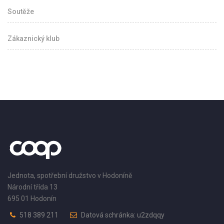
Soutěže
Zákaznický klub
Jednota, spotřební družstvo v Hodoníně
Národní třída 13
695 01 Hodonín
518 389 211
Datová schránka: u2zdqqy