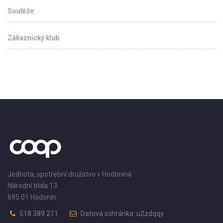
Soutěže
Zákaznický klub
Jednota, spotřební družstvo v Hodoníně
Národní třída 13
695 01 Hodonín
518 389 211
Datová schránka: u2zdqqy