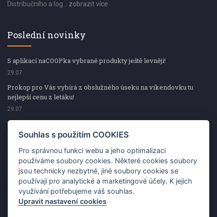
Distribučního a log...
zobrazit více
Poslední novinky
S aplikací naCOOPka vybrané produkty ještě levněji!
29.07
Prokop pro Vás vybírá z obslužného úseku na víkendovku tu
nejlepší cenu z letáku!
29.07
Prokop pro Vás vybírá z obslužného úseku na víkendovku tu
nejlepší cenu z letáku!
Souhlas s použitím COOKIES
29.07
Pro správnou funkci webu a jeho optimalizaci
Kup špekáčky od Váhaly a vyhraj s naCOOPkou sekerku Fiskars
používáme soubory cookies. Některé cookies soubory
jsou technicky nezbytné, jiné soubory cookies se
29.07
používají pro analytické a marketingové účely. K jejich
Prokop pro Vás vybírá na víkendovku ty nejlepší ceny z letáku!
využívání potřebujeme váš souhlas.
29.07
Upravit nastavení cookies