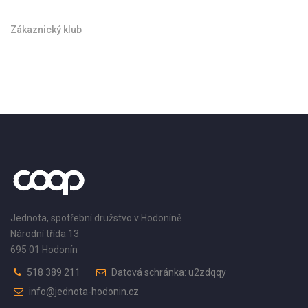
Zákaznický klub
Jednota, spotřební družstvo v Hodoníně
Národní třída 13
695 01 Hodonín
518 389 211
Datová schránka: u2zdqqy
info@jednota-hodonin.cz