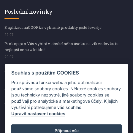
Poslední novinky
S aplikací naCOOPka vybrané produkty ještě levněji!
29.07
Prokop pro Vás vybírá z obslužného úseku na víkendovku tu
nejlepší cenu z letáku!
29.07
Prokop pro Vás vybírá z obslužného úseku na víkendovku tu
nejlepší cenu z letáku!
Souhlas s použitím COOKIES
29.07
Pro správnou funkci webu a jeho optimalizaci
Kup špekáčky od Váhaly a vyhraj s naCOOPkou sekerku Fiskars
používáme soubory cookies. Některé cookies soubory
jsou technicky nezbytné, jiné soubory cookies se
29.07
používají pro analytické a marketingové účely. K jejich
Prokop pro Vás vybírá na víkendovku ty nejlepší ceny z letáku!
využívání potřebujeme váš souhlas.
29.07
Upravit nastavení cookies
Přijmout vše