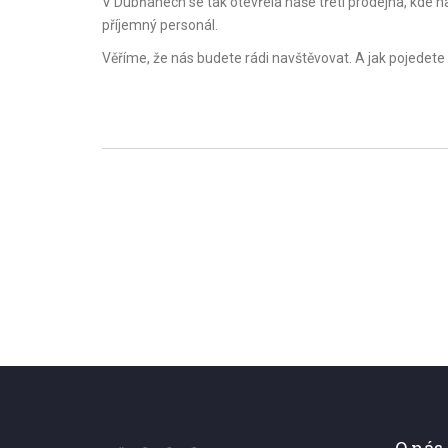
V Dubňanech se tak otevřela naše třetí prodejna, kde na
příjemný personál.
Věříme, že nás budete rádi navštěvovat. A jak pojedete