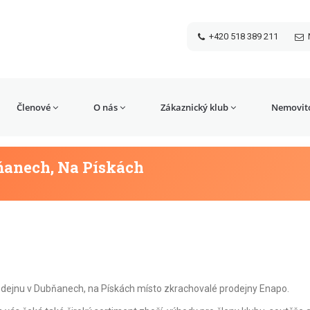
+420 518 389 211
Členové
O nás
Zákaznický klub
Nemovito
ňanech, Na Pískách
prodejnu v Dubňanech, na Pískách místo zkrachovalé prodejny Enapo.