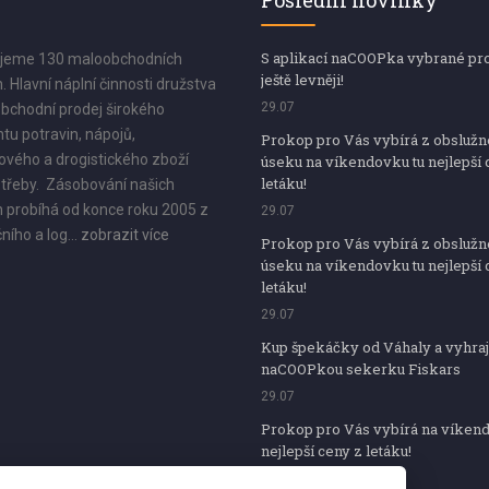
Poslední novinky
S aplikací naCOOPka vybrané pr
jeme 130 maloobchodních
ještě levněji!
. Hlavní náplní činnosti družstva
29.07
bchodní prodej širokého
tu potravin, nápojů,
Prokop pro Vás vybírá z obsluž
vého a drogistického zboží
úseku na víkendovku tu nejlepší 
letáku!
třeby. Zásobování našich
 probíhá od konce roku 2005 z
29.07
ního a log...
zobrazit více
Prokop pro Vás vybírá z obsluž
úseku na víkendovku tu nejlepší 
letáku!
29.07
Kup špekáčky od Váhaly a vyhraj
naCOOPkou sekerku Fiskars
29.07
Prokop pro Vás vybírá na víken
nejlepší ceny z letáku!
29.07