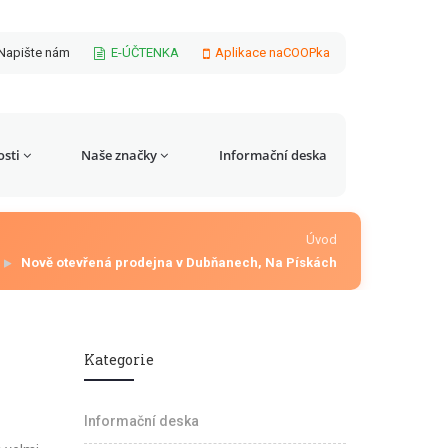
Napište nám
E-ÚČTENKA
Aplikace naCOOPka
sti
Naše značky
Informační deska
Úvod
Nově otevřená prodejna v Dubňanech, Na Pískách
Kategorie
Informační deska