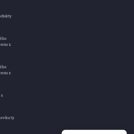
odukty
ného
cenu z
ného
cenu z
 s
dovku ty