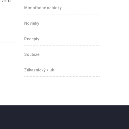
a velmi
Mimořádné nabídky
Novinky
Recepty
Soutěže
Zákaznický klub