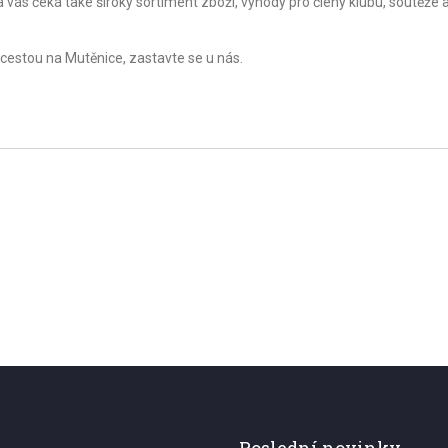
 vás čeká také široký sortiment zboží, výhody pro členy klubu, soutěže 
 cestou na Mutěnice, zastavte se u nás.