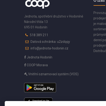
O nás
Provozu
Jednota, spotřební družstvo v Hodoníně
prodejen
Národní třída 13
je maloo
695 01 Hodonín
sortimen
průmyslo
518 389 211
denní po
Datová schránka: u2zdqqy
prodejen
info@jednota-hodonin.cz
Distribuč
Jednota Hodonín
COOP Morava
Vnitřní oznamovací systém (VOS)