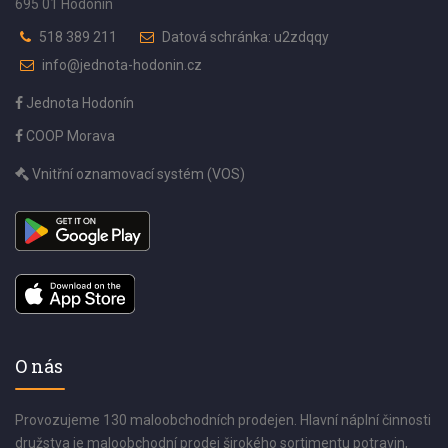
695 01 Hodonín
518 389 211
Datová schránka: u2zdqqy
info@jednota-hodonin.cz
Jednota Hodonín
COOP Morava
Vnitřní oznamovací systém (VOS)
O nás
Provozujeme 130 maloobchodních prodejen. Hlavní náplní činnosti
družstva je maloobchodní prodej širokého sortimentu potravin,