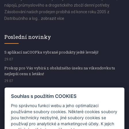
nápojů, průmyslového a drogistického zboží denní potřeby.
Zásobování našich prodejen probíhá od konce roku 2005 z
Distribučního a log...
zobrazit více
Poslední novinky
S aplikací naCOOPka vybrané produkty ještě levněji!
29.07
Prokop pro Vás vybírá z obslužného úseku na víkendovku tu
nejlepší cenu z letáku!
29.07
Prokop pro Vás vybírá z obslužného úseku na víkendovku tu
nejlepší cenu z letáku!
Souhlas s použitím COOKIES
29.07
Pro správnou funkci webu a jeho optimalizaci
Kup špekáčky od Váhaly a vyhraj s naCOOPkou sekerku Fiskars
používáme soubory cookies. Některé cookies soubory
jsou technicky nezbytné, jiné soubory cookies se
29.07
používají pro analytické a marketingové účely. K jejich
Prokop pro Vás vybírá na víkendovku ty nejlepší ceny z letáku!