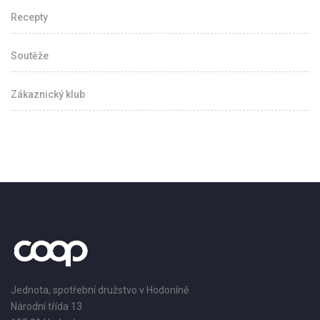
Recepty
Soutěže
Zákaznický klub
Jednota, spotřební družstvo v Hodoníně
Národní třída 13